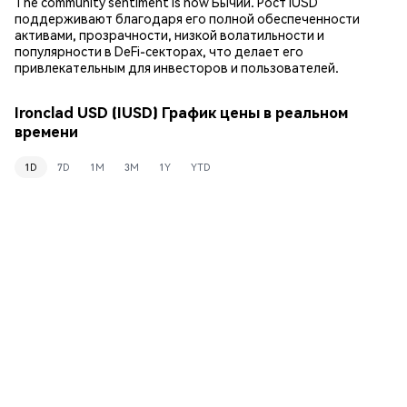
The community sentiment is now Бычий. Рост IUSD
поддерживают благодаря его полной обеспеченности
активами, прозрачности, низкой волатильности и
популярности в DeFi-секторах, что делает его
привлекательным для инвесторов и пользователей.
Ironclad USD (IUSD) График цены в реальном
времени
1D
7D
1M
3M
1Y
YTD