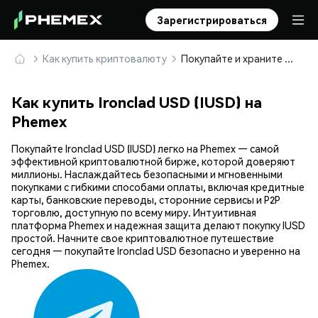
Зарегистрироваться
Как купить криптовалюту
Покупайте и храните Ironclad USD (IUSD) безопасно
Как купить Ironclad USD (IUSD) на
Phemex
Покупайте Ironclad USD (IUSD) легко на Phemex — самой
эффективной криптовалютной бирже, которой доверяют
миллионы. Наслаждайтесь безопасными и мгновенными
покупками с гибкими способами оплаты, включая кредитные
карты, банковские переводы, сторонние сервисы и P2P
торговлю, доступную по всему миру. Интуитивная
платформа Phemex и надежная защита делают покупку IUSD
простой. Начните свое криптовалютное путешествие
сегодня — покупайте Ironclad USD безопасно и уверенно на
Phemex.