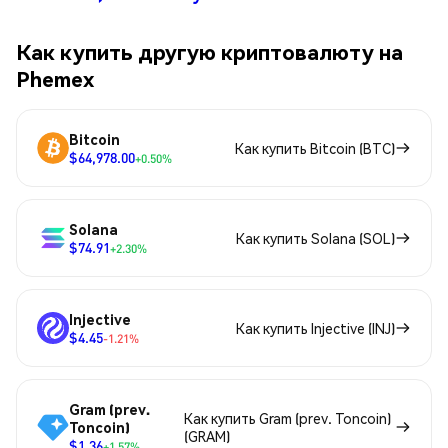
Как купить другую криптовалюту на
Phemex
Bitcoin
Как купить Bitcoin (BTC)
$64,978.00
+0.50%
Solana
Как купить Solana (SOL)
$74.91
+2.30%
Injective
Как купить Injective (INJ)
$4.45
-1.21%
Gram (prev.
Как купить Gram (prev. Toncoin)
Toncoin)
(GRAM)
$1.36
+1.57%