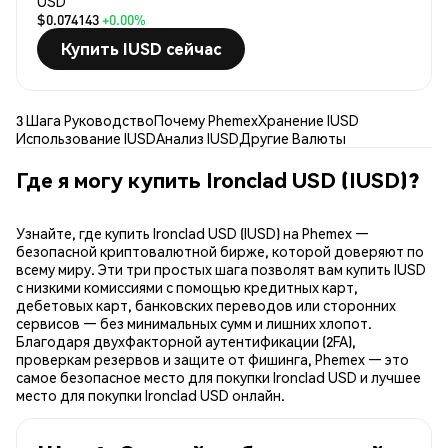
USD
$0.074143
+0.00%
Купить IUSD сейчас
3 Шага Руководство
Почему Phemex
Хранение IUSD
Использование IUSD
Анализ IUSD
Другие Валюты
Где я могу купить Ironclad USD (IUSD)?
Узнайте, где купить Ironclad USD (IUSD) на Phemex —
безопасной криптовалютной бирже, которой доверяют по
всему миру. Эти три простых шага позволят вам купить IUSD
с низкими комиссиями с помощью кредитных карт,
дебетовых карт, банковских переводов или сторонних
сервисов — без минимальных сумм и лишних хлопот.
Благодаря двухфакторной аутентификации (2FA),
проверкам резервов и защите от фишинга, Phemex — это
самое безопасное место для покупки Ironclad USD и лучшее
место для покупки Ironclad USD онлайн.