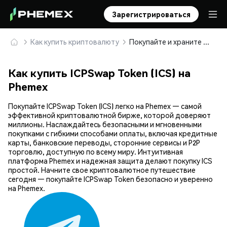
Зарегистрироваться
Как купить криптовалюту
Покупайте и храните ICPSwap Token (ICS) безопасно
Как купить ICPSwap Token (ICS) на
Phemex
Покупайте ICPSwap Token (ICS) легко на Phemex — самой
эффективной криптовалютной бирже, которой доверяют
миллионы. Наслаждайтесь безопасными и мгновенными
покупками с гибкими способами оплаты, включая кредитные
карты, банковские переводы, сторонние сервисы и P2P
торговлю, доступную по всему миру. Интуитивная
платформа Phemex и надежная защита делают покупку ICS
простой. Начните свое криптовалютное путешествие
сегодня — покупайте ICPSwap Token безопасно и уверенно
на Phemex.