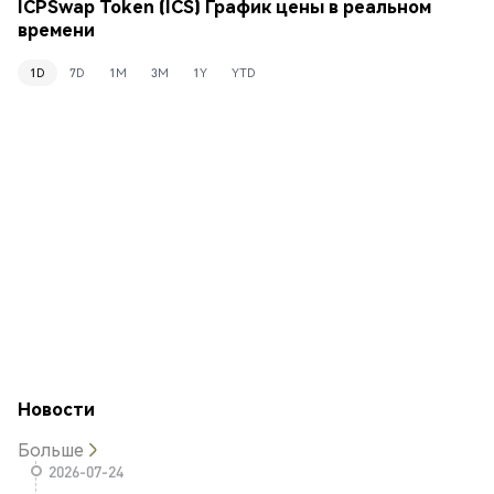
ICPSwap Token (ICS) График цены в реальном
времени
1D
7D
1M
3M
1Y
YTD
Новости
Больше
2026-07-24