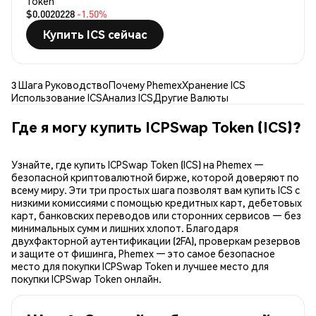
Token
$0.0020228
-1.50%
Купить ICS сейчас
3 Шага Руководство
Почему Phemex
Хранение ICS
Использование ICS
Анализ ICS
Другие Валюты
Где я могу купить ICPSwap Token (ICS)?
Узнайте, где купить ICPSwap Token (ICS) на Phemex —
безопасной криптовалютной бирже, которой доверяют по
всему миру. Эти три простых шага позволят вам купить ICS с
низкими комиссиями с помощью кредитных карт, дебетовых
карт, банковских переводов или сторонних сервисов — без
минимальных сумм и лишних хлопот. Благодаря
двухфакторной аутентификации (2FA), проверкам резервов
и защите от фишинга, Phemex — это самое безопасное
место для покупки ICPSwap Token и лучшее место для
покупки ICPSwap Token онлайн.