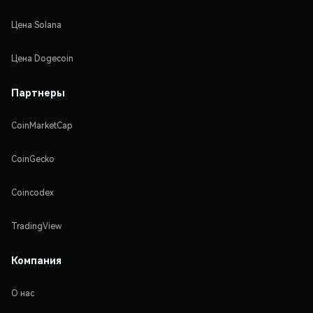
Цена Solana
Цена Dogecoin
Партнеры
CoinMarketCap
CoinGecko
Coincodex
TradingView
Компания
О нас