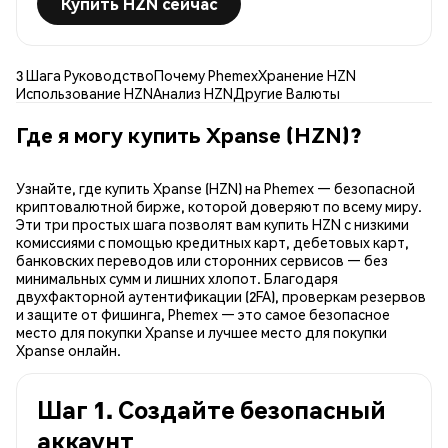
Купить HZN сейчас
3 Шага Руководство
Почему Phemex
Хранение HZN
Использование HZN
Анализ HZN
Другие Валюты
Где я могу купить Xpanse (HZN)?
Узнайте, где купить Xpanse (HZN) на Phemex — безопасной
криптовалютной бирже, которой доверяют по всему миру.
Эти три простых шага позволят вам купить HZN с низкими
комиссиями с помощью кредитных карт, дебетовых карт,
банковских переводов или сторонних сервисов — без
минимальных сумм и лишних хлопот. Благодаря
двухфакторной аутентификации (2FA), проверкам резервов
и защите от фишинга, Phemex — это самое безопасное
место для покупки Xpanse и лучшее место для покупки
Xpanse онлайн.
Шаг 1. Создайте безопасный
аккаунт