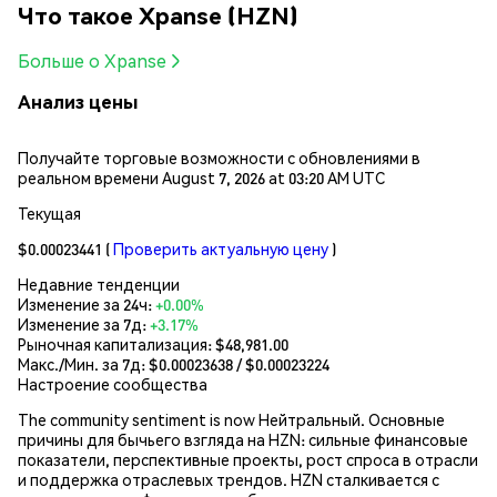
Что такое Xpanse (HZN)
Больше о Xpanse
Анализ цены
Получайте торговые возможности с обновлениями в
реальном времени August 7, 2026 at 03:20 AM UTC
Текущая
$0.00023441
(
Проверить актуальную цену
)
Недавние тенденции
Изменение за 24ч:
+0.00%
Изменение за 7д:
+3.17%
Рыночная капитализация:
$48,981.00
Макс./Мин. за 7д: $
0.00023638
/ $
0.00023224
Настроение сообщества
The community sentiment is now Нейтральный. Основные
причины для бычьего взгляда на HZN: сильные финансовые
показатели, перспективные проекты, рост спроса в отрасли
и поддержка отраслевых трендов. HZN сталкивается с