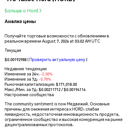
Больше о Hord
Анализ цены
Получайте торговые возможности с обновлениями в
реальном времени August 7, 2026 at 03:02 AM UTC
Текущая
$0.00192988
(
Проверить актуальную цену
)
Недавние тенденции
Изменение за 24ч:
-2.30%
Изменение за 7д:
-5.70%
Рыночная капитализация:
$171,018.00
Макс./Мин. за 7д: $
0.00211712
/ $
0.00194114
Настроение сообщества
The community sentiment is now Медвежий. Основные
причины для снижения интереса к HORD: слабая
ликвидность, недостаточная инновационность продукта,
ограниченное сообщество и высокая конкуренция на рынке
децентрализованных протоколов.