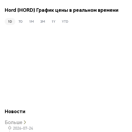
Hord (HORD) График цены в реальном времени
1D
7D
1M
3M
1Y
YTD
Новости
Больше
2026-07-24