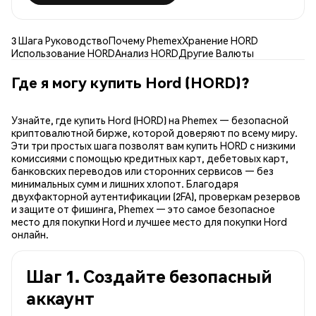
3 Шага Руководство
Почему Phemex
Хранение HORD
Использование HORD
Анализ HORD
Другие Валюты
Где я могу купить Hord (HORD)?
Узнайте, где купить Hord (HORD) на Phemex — безопасной
криптовалютной бирже, которой доверяют по всему миру.
Эти три простых шага позволят вам купить HORD с низкими
комиссиями с помощью кредитных карт, дебетовых карт,
банковских переводов или сторонних сервисов — без
минимальных сумм и лишних хлопот. Благодаря
двухфакторной аутентификации (2FA), проверкам резервов
и защите от фишинга, Phemex — это самое безопасное
место для покупки Hord и лучшее место для покупки Hord
онлайн.
Шаг 1. Создайте безопасный
аккаунт