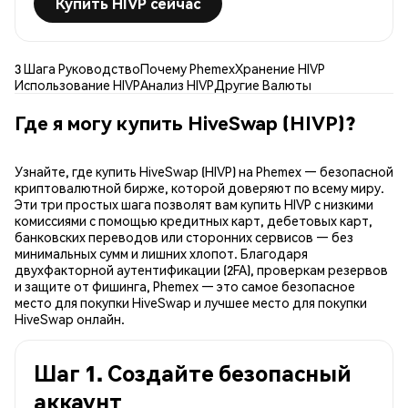
Купить HIVP сейчас
3 Шага Руководство
Почему Phemex
Хранение HIVP
Использование HIVP
Анализ HIVP
Другие Валюты
Где я могу купить HiveSwap (HIVP)?
Узнайте, где купить HiveSwap (HIVP) на Phemex — безопасной
криптовалютной бирже, которой доверяют по всему миру.
Эти три простых шага позволят вам купить HIVP с низкими
комиссиями с помощью кредитных карт, дебетовых карт,
банковских переводов или сторонних сервисов — без
минимальных сумм и лишних хлопот. Благодаря
двухфакторной аутентификации (2FA), проверкам резервов
и защите от фишинга, Phemex — это самое безопасное
место для покупки HiveSwap и лучшее место для покупки
HiveSwap онлайн.
Шаг 1. Создайте безопасный
аккаунт