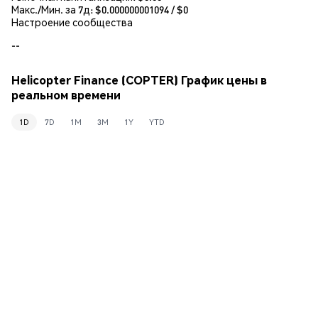
Макс./Мин. за 7д: $
0.000000001094
/ $
0
Настроение сообщества
--
Helicopter Finance (COPTER) График цены в
реальном времени
1D
7D
1M
3M
1Y
YTD