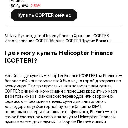
Finance
$0.0
1094
-2.50%
8
Купить COPTER сейчас
3 Шага Руководство
Почему Phemex
Хранение COPTER
Использование COPTER
Анализ COPTER
Другие Валюты
Где я могу купить Helicopter Finance
(COPTER)?
Узнайте, где купить Helicopter Finance (COPTER) на Phemex —
безопасной криптовалютной бирже, которой доверяют по
всему миру. Эти три простых шага позволят вам купить
COPTER с низкими комиссиями с помощью кредитных карт,
дебетовых карт, банковских переводов или сторонних
сервисов — без минимальных сумм и лишних хлопот.
Благодаря двухфакторной аутентификации (2FA),
проверкам резервов и защите от фишинга, Phemex — это
самое безопасное место для покупки Helicopter Finance и
лучшее место для покупки Helicopter Finance онлайн.