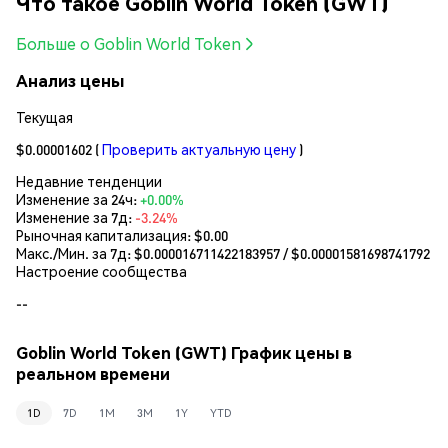
Что такое Goblin World Token (GWT)
Больше о Goblin World Token
Анализ цены
Текущая
$0.00001602
(
Проверить актуальную цену
)
Недавние тенденции
Изменение за 24ч:
+0.00%
Изменение за 7д:
-3.24%
Рыночная капитализация:
$0.00
Макс./Мин. за 7д: $
0.000016711422183957
/ $
0.00001581698741792
Настроение сообщества
--
Goblin World Token (GWT) График цены в
реальном времени
1D
7D
1M
3M
1Y
YTD