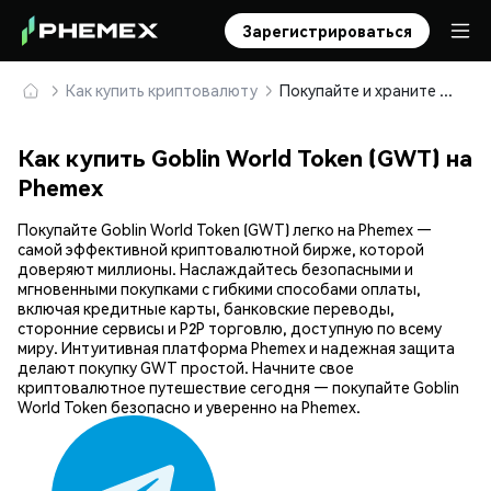
Зарегистрироваться
Как купить криптовалюту
Покупайте и храните Goblin World Token (GWT) безопасно
Как купить Goblin World Token (GWT) на
Phemex
Покупайте Goblin World Token (GWT) легко на Phemex —
самой эффективной криптовалютной бирже, которой
доверяют миллионы. Наслаждайтесь безопасными и
мгновенными покупками с гибкими способами оплаты,
включая кредитные карты, банковские переводы,
сторонние сервисы и P2P торговлю, доступную по всему
миру. Интуитивная платформа Phemex и надежная защита
делают покупку GWT простой. Начните свое
криптовалютное путешествие сегодня — покупайте Goblin
World Token безопасно и уверенно на Phemex.