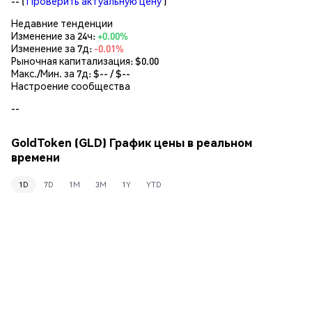
--
(
Проверить актуальную цену
)
Недавние тенденции
Изменение за 24ч:
+0.00%
Изменение за 7д:
-0.01%
Рыночная капитализация:
$0.00
Макс./Мин. за 7д: $
--
/ $
--
Настроение сообщества
--
GoldToken (GLD) График цены в реальном
времени
1D
7D
1M
3M
1Y
YTD