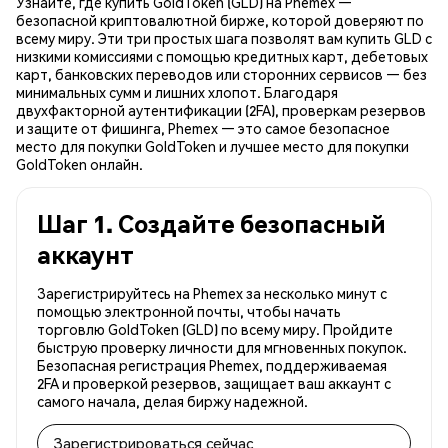
Узнайте, где купить GoldToken (GLD) на Phemex —
безопасной криптовалютной бирже, которой доверяют по
всему миру. Эти три простых шага позволят вам купить GLD с
низкими комиссиями с помощью кредитных карт, дебетовых
карт, банковских переводов или сторонних сервисов — без
минимальных сумм и лишних хлопот. Благодаря
двухфакторной аутентификации (2FA), проверкам резервов
и защите от фишинга, Phemex — это самое безопасное
место для покупки GoldToken и лучшее место для покупки
GoldToken онлайн.
Шаг 1. Создайте безопасный
аккаунт
Зарегистрируйтесь на Phemex за несколько минут с
помощью электронной почты, чтобы начать
торговлю GoldToken (GLD) по всему миру. Пройдите
быструю проверку личности для мгновенных покупок.
Безопасная регистрация Phemex, поддерживаемая
2FA и проверкой резервов, защищает ваш аккаунт с
самого начала, делая биржу надежной.
Зарегистрироваться сейчас