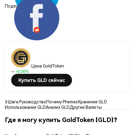
Поделиться:
Цена GoldToken
--
+0.00%
Купить GLD сейчас
3 Шага Руководство
Почему Phemex
Хранение GLD
Использование GLD
Анализ GLD
Другие Валюты
Где я могу купить GoldToken (GLD)?