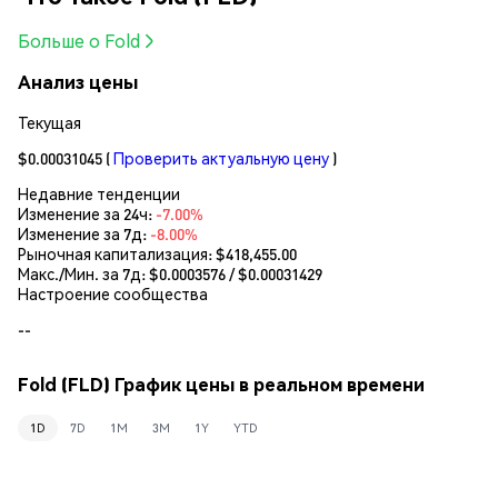
Больше о Fold
Анализ цены
Текущая
$0.00031045
(
Проверить актуальную цену
)
Недавние тенденции
Изменение за 24ч:
-7.00%
Изменение за 7д:
-8.00%
Рыночная капитализация:
$418,455.00
Макс./Мин. за 7д: $
0.0003576
/ $
0.00031429
Настроение сообщества
--
Fold (FLD) График цены в реальном времени
1D
7D
1M
3M
1Y
YTD