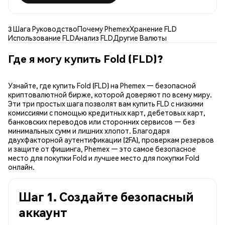
3 Шага Руководство
Почему Phemex
Хранение FLD
Использование FLD
Анализ FLD
Другие Валюты
Где я могу купить Fold (FLD)?
Узнайте, где купить Fold (FLD) на Phemex — безопасной
криптовалютной бирже, которой доверяют по всему миру.
Эти три простых шага позволят вам купить FLD с низкими
комиссиями с помощью кредитных карт, дебетовых карт,
банковских переводов или сторонних сервисов — без
минимальных сумм и лишних хлопот. Благодаря
двухфакторной аутентификации (2FA), проверкам резервов
и защите от фишинга, Phemex — это самое безопасное
место для покупки Fold и лучшее место для покупки Fold
онлайн.
Шаг 1. Создайте безопасный
аккаунт