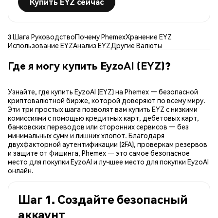
Купить EYZ сейчас
3 Шага Руководство
Почему Phemex
Хранение EYZ
Использование EYZ
Анализ EYZ
Другие Валюты
Где я могу купить EyzoAI (EYZ)?
Узнайте, где купить EyzoAI (EYZ) на Phemex — безопасной
криптовалютной бирже, которой доверяют по всему миру.
Эти три простых шага позволят вам купить EYZ с низкими
комиссиями с помощью кредитных карт, дебетовых карт,
банковских переводов или сторонних сервисов — без
минимальных сумм и лишних хлопот. Благодаря
двухфакторной аутентификации (2FA), проверкам резервов
и защите от фишинга, Phemex — это самое безопасное
место для покупки EyzoAI и лучшее место для покупки EyzoAI
онлайн.
Шаг 1. Создайте безопасный
аккаунт