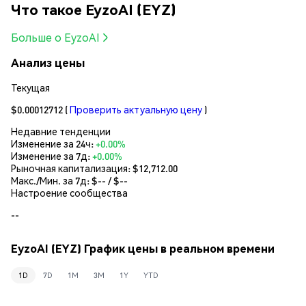
Что такое EyzoAI (EYZ)
Больше о EyzoAI
Анализ цены
Текущая
$0.00012712
(
Проверить актуальную цену
)
Недавние тенденции
Изменение за 24ч:
+0.00%
Изменение за 7д:
+0.00%
Рыночная капитализация:
$12,712.00
Макс./Мин. за 7д: $
--
/ $
--
Настроение сообщества
--
EyzoAI (EYZ) График цены в реальном времени
1D
7D
1M
3M
1Y
YTD