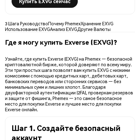
Купить EXVG сейчас
3 Шага Руководство
Почему Phemex
Хранение EXVG
Использование EXVG
Анализ EXVG
Другие Валюты
Где я могу купить Exverse (EXVG)?
Узнайте, где купить Exverse (EXVG) на Phemex — безопасной
криптовалютной бирже, которой доверяют по всему миру.
Эти три простых шага позволят вам купить EXVG с низкими
комиссиями с помощью кредитных карт, дебетовых карт,
банковских переводов или сторонних сервисов — без
минимальных сумм и лишних хлопот. Благодаря
двухфакторной аутентификации (2FA), проверкам резервов
и защите от фишинга, Phemex — это самое безопасное
место для покупки Exverse и лучшее место для покупки
Exverse онлайн.
Шаг 1. Создайте безопасный
аккаунт