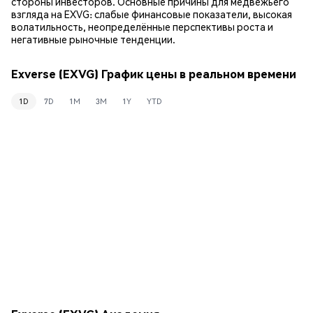
стороны инвесторов. Основные причины для медвежьего
взгляда на EXVG: слабые финансовые показатели, высокая
волатильность, неопределённые перспективы роста и
негативные рыночные тенденции.
Exverse (EXVG) График цены в реальном времени
1D
7D
1M
3M
1Y
YTD