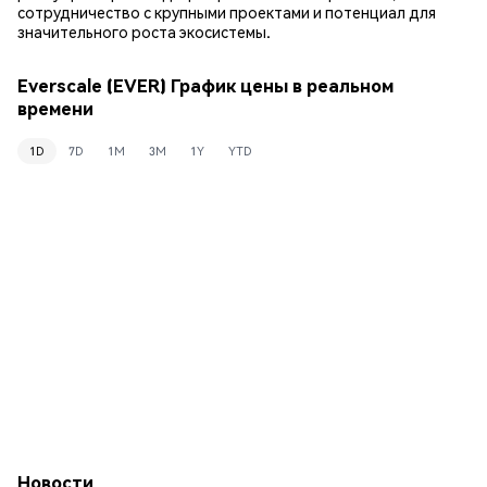
сотрудничество с крупными проектами и потенциал для
значительного роста экосистемы.
Everscale (EVER) График цены в реальном
времени
1D
7D
1M
3M
1Y
YTD
Новости