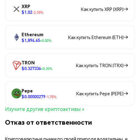
XRP
Как купить XRP (XRP)
$1.02
-2.10%
Ethereum
Как купить Ethereum (ETH)
$1,894.65
+0.00%
TRON
Как купить TRON (TRX)
$0.327336
+0.20%
Pepe
Как купить Pepe (PEPE)
$0.00000279
-1.70%
Изучите другие криптоактивы >
Отказ от ответственности
Криптовалютные рынки по своей природе волатильны, и