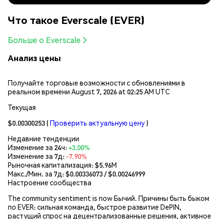
Что такое Everscale (EVER)
Больше о Everscale
Анализ цены
Получайте торговые возможности с обновлениями в
реальном времени August 7, 2026 at 02:25 AM UTC
Текущая
$0.00300253
(
Проверить актуальную цену
)
Недавние тенденции
Изменение за 24ч:
+3.00%
Изменение за 7д:
-7.90%
Рыночная капитализация:
$5.96M
Макс./Мин. за 7д: $
0.00336073
/ $
0.00246999
Настроение сообщества
The community sentiment is now Бычий. Причины быть быком
по EVER: сильная команда, быстрое развитие DePIN,
растущий спрос на децентрализованные решения, активное