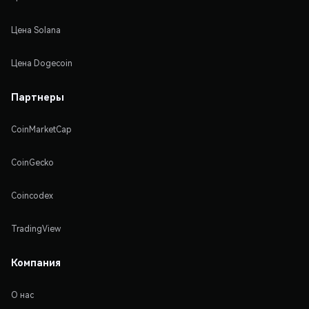
Цена Solana
Цена Dogecoin
Партнеры
CoinMarketCap
CoinGecko
Coincodex
TradingView
Компания
О нас