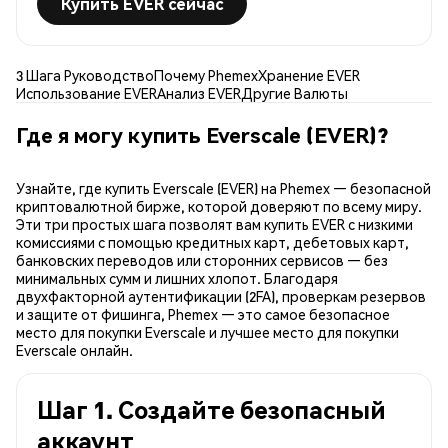
Купить EVER сейчас
3 Шага Руководство
Почему Phemex
Хранение EVER
Использование EVER
Анализ EVER
Другие Валюты
Где я могу купить Everscale (EVER)?
Узнайте, где купить Everscale (EVER) на Phemex — безопасной
криптовалютной бирже, которой доверяют по всему миру.
Эти три простых шага позволят вам купить EVER с низкими
комиссиями с помощью кредитных карт, дебетовых карт,
банковских переводов или сторонних сервисов — без
минимальных сумм и лишних хлопот. Благодаря
двухфакторной аутентификации (2FA), проверкам резервов
и защите от фишинга, Phemex — это самое безопасное
место для покупки Everscale и лучшее место для покупки
Everscale онлайн.
Шаг 1. Создайте безопасный
аккаунт