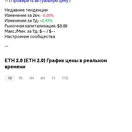
--
(
Проверить актуальную цену
)
Недавние тенденции
Изменение за 24ч:
-0.00%
Изменение за 7д:
+0.92%
Рыночная капитализация:
$0.00
Макс./Мин. за 7д: $
--
/ $
--
Настроение сообщества
--
ETH 2.0 (ETH 2.0) График цены в реальном
времени
1D
7D
1M
3M
1Y
YTD