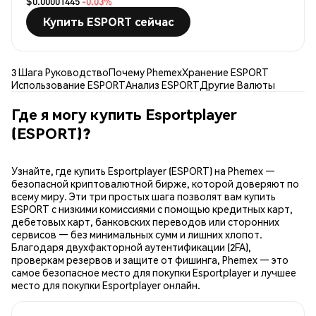
$0.00001445
-0.03%
Купить ESPORT сейчас
3 Шага Руководство
Почему Phemex
Хранение ESPORT
Использование ESPORT
Анализ ESPORT
Другие Валюты
Где я могу купить Esportplayer
(ESPORT)?
Узнайте, где купить Esportplayer (ESPORT) на Phemex —
безопасной криптовалютной бирже, которой доверяют по
всему миру. Эти три простых шага позволят вам купить
ESPORT с низкими комиссиями с помощью кредитных карт,
дебетовых карт, банковских переводов или сторонних
сервисов — без минимальных сумм и лишних хлопот.
Благодаря двухфакторной аутентификации (2FA),
проверкам резервов и защите от фишинга, Phemex — это
самое безопасное место для покупки Esportplayer и лучшее
место для покупки Esportplayer онлайн.