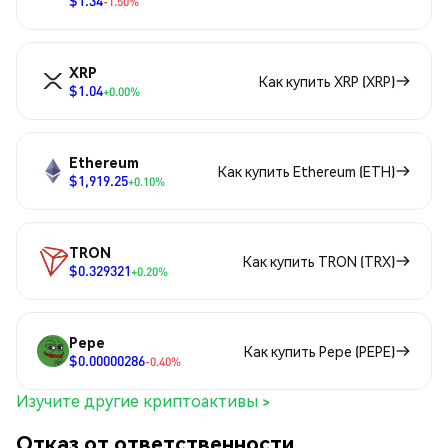
$1.34
-1.50%
XRP
Как купить XRP (XRP)
$1.04
+0.00%
Ethereum
Как купить Ethereum (ETH)
$1,919.25
+0.10%
TRON
Как купить TRON (TRX)
$0.329321
+0.20%
Pepe
Как купить Pepe (PEPE)
$0.00000286
-0.40%
Изучите другие криптоактивы >
Отказ от ответственности