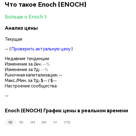
Что такое Enoch (ENOCH)
Больше о Enoch
Анализ цены
Текущая
--
(
Проверить актуальную цену
)
Недавние тенденции
Изменение за 24ч:
--%
Изменение за 7д:
--%
Рыночная капитализация:
--
Макс./Мин. за 7д: $
--
/ $
--
Настроение сообщества
--
Enoch (ENOCH) График цены в реальном времени
1D
7D
1M
3M
1Y
YTD