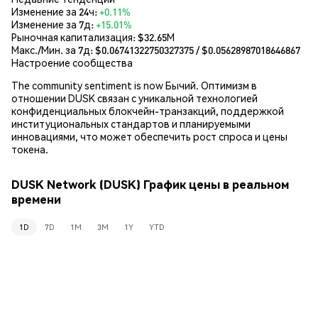
Изменение за 24ч:
+0.11%
Изменение за 7д:
+15.01%
Рыночная капитализация:
$32.65M
Макс./Мин. за 7д: $
0.06741322750327375
/ $
0.05628987018646867
Настроение сообщества
The community sentiment is now Бычий. Оптимизм в
отношении DUSK связан с уникальной технологией
конфиденциальных блокчейн-транзакций, поддержкой
институциональных стандартов и планируемыми
инновациями, что может обеспечить рост спроса и цены
токена.
DUSK Network (DUSK) График цены в реальном
времени
1D
7D
1M
3M
1Y
YTD