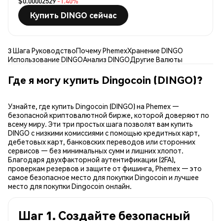
$0.00002529
-1.40%
Купить DINGO сейчас
3 Шага Руководство
Почему Phemex
Хранение DINGO
Использование DINGO
Анализ DINGO
Другие Валюты
Где я могу купить Dingocoin (DINGO)?
Узнайте, где купить Dingocoin (DINGO) на Phemex —
безопасной криптовалютной бирже, которой доверяют по
всему миру. Эти три простых шага позволят вам купить
DINGO с низкими комиссиями с помощью кредитных карт,
дебетовых карт, банковских переводов или сторонних
сервисов — без минимальных сумм и лишних хлопот.
Благодаря двухфакторной аутентификации (2FA),
проверкам резервов и защите от фишинга, Phemex — это
самое безопасное место для покупки Dingocoin и лучшее
место для покупки Dingocoin онлайн.
Шаг 1. Создайте безопасный