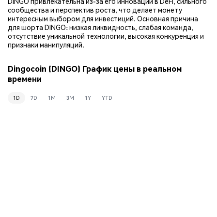
DINGO привлекательна из-за его инноваций в DeFi, сильного
сообщества и перспектив роста, что делает монету
интересным выбором для инвестиций. Основная причина
для шорта DINGO: низкая ликвидность, слабая команда,
отсутствие уникальной технологии, высокая конкуренция и
признаки манипуляций.
Dingocoin (DINGO) График цены в реальном
времени
1D
7D
1M
3M
1Y
YTD