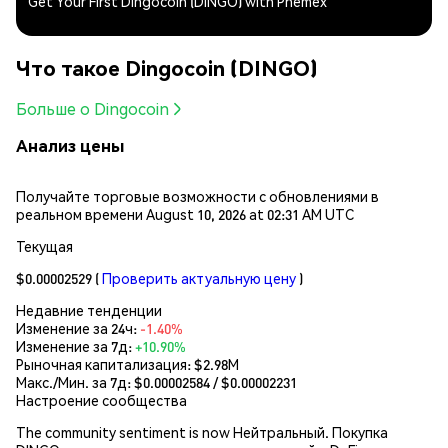
Get Your First Dingocoin (DINGO) with Phemex
Что такое Dingocoin (DINGO)
Больше о Dingocoin
Анализ цены
Получайте торговые возможности с обновлениями в
реальном времени August 10, 2026 at 02:31 AM UTC
Текущая
$0.00002529
(
Проверить актуальную цену
)
Недавние тенденции
Изменение за 24ч:
-1.40%
Изменение за 7д:
+10.90%
Рыночная капитализация:
$2.98M
Макс./Мин. за 7д: $
0.00002584
/ $
0.00002231
Настроение сообщества
The community sentiment is now Нейтральный. Покупка