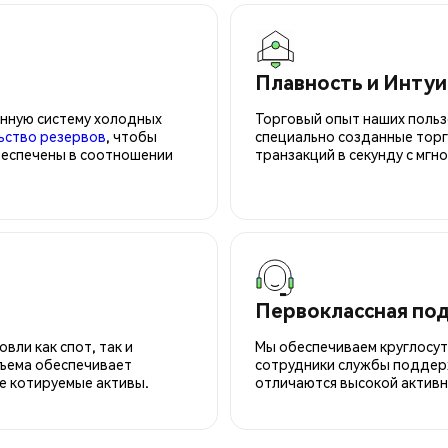
Плавность и Инту
нную систему холодных
Торговый опыт наших польз
ьство резервов
, чтобы
специально созданные торг
беспечены в соотношении
транзакций в секунду с мгн
Первоклассная по
вли как спот, так и
Мы обеспечиваем круглосу
ъема обеспечивает
сотрудники службы поддерж
е котируемые активы.
отличаются высокой активн