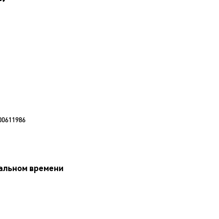
00611986
еальном времени