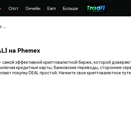
Спот
Ончейн
Earn
Больше
Покупайте и храните The Art Of The Deal (DEAL) безопасно
AL) на Phemex
ex — самой эффективной криптовалютной бирже, которой доверя
включая кредитные карты, банковские переводы, сторонние серв
ают покупку DEAL простой. Начните свое криптовалютное путеш