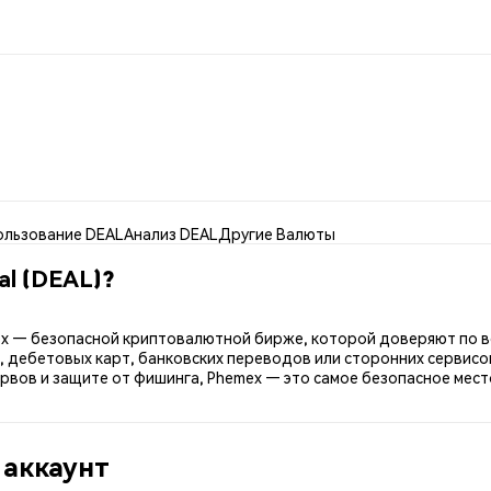
ользование DEAL
Анализ DEAL
Другие Валюты
al (DEAL)?
hemex — безопасной криптовалютной бирже, которой доверяют по в
, дебетовых карт, банковских переводов или сторонних сервисо
вов и защите от фишинга, Phemex — это самое безопасное место 
 аккаунт