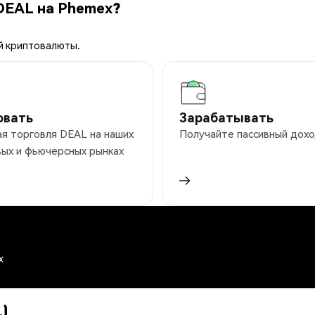
DEAL на Phemex?
й криптовалюты.
овать
Зарабатывать
я торговля DEAL на наших
Получайте пассивный дохо
ых и фьючерсных рынках
x
L)