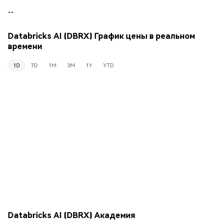
--
Databricks AI (DBRX) График цены в реальном
времени
1D
7D
1M
3M
1Y
YTD
Databricks AI (DBRX) Академия