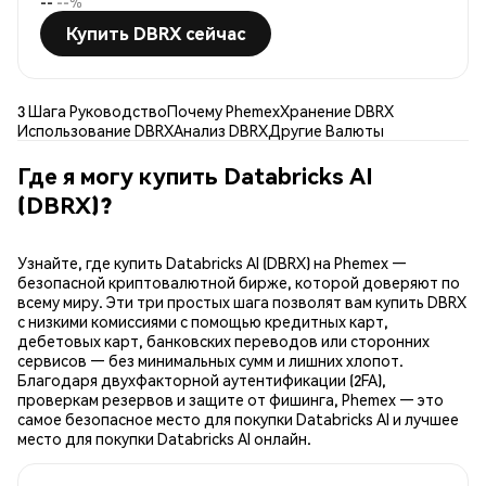
--
--%
Купить DBRX сейчас
3 Шага Руководство
Почему Phemex
Хранение DBRX
Использование DBRX
Анализ DBRX
Другие Валюты
Где я могу купить Databricks AI
(DBRX)?
Узнайте, где купить Databricks AI (DBRX) на Phemex —
безопасной криптовалютной бирже, которой доверяют по
всему миру. Эти три простых шага позволят вам купить DBRX
с низкими комиссиями с помощью кредитных карт,
дебетовых карт, банковских переводов или сторонних
сервисов — без минимальных сумм и лишних хлопот.
Благодаря двухфакторной аутентификации (2FA),
проверкам резервов и защите от фишинга, Phemex — это
самое безопасное место для покупки Databricks AI и лучшее
место для покупки Databricks AI онлайн.