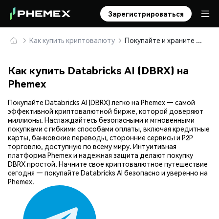
Зарегистрироваться
Как купить криптовалюту
Покупайте и храните Databricks AI (DBRX) безопасно
Как купить Databricks AI (DBRX) на
Phemex
Покупайте Databricks AI (DBRX) легко на Phemex — самой
эффективной криптовалютной бирже, которой доверяют
миллионы. Наслаждайтесь безопасными и мгновенными
покупками с гибкими способами оплаты, включая кредитные
карты, банковские переводы, сторонние сервисы и P2P
торговлю, доступную по всему миру. Интуитивная
платформа Phemex и надежная защита делают покупку
DBRX простой. Начните свое криптовалютное путешествие
сегодня — покупайте Databricks AI безопасно и уверенно на
Phemex.