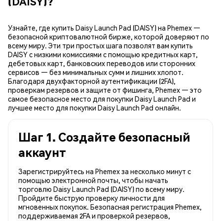
(DAISY)?
Узнайте, где купить Daisy Launch Pad (DAISY) на Phemex —
безопасной криптовалютной бирже, которой доверяют по
всему миру. Эти три простых шага позволят вам купить
DAISY с низкими комиссиями с помощью кредитных карт,
дебетовых карт, банковских переводов или сторонних
сервисов — без минимальных сумм и лишних хлопот.
Благодаря двухфакторной аутентификации (2FA),
проверкам резервов и защите от фишинга, Phemex — это
самое безопасное место для покупки Daisy Launch Pad и
лучшее место для покупки Daisy Launch Pad онлайн.
Шаг 1. Создайте безопасный
аккаунт
Зарегистрируйтесь на Phemex за несколько минут с
помощью электронной почты, чтобы начать
торговлю Daisy Launch Pad (DAISY) по всему миру.
Пройдите быструю проверку личности для
мгновенных покупок. Безопасная регистрация Phemex,
поддерживаемая 2FA и проверкой резервов,