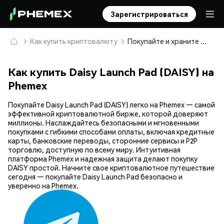
Зарегистрироваться
Как купить криптовалюту
Покупайте и храните Daisy Launch Pad (DAISY) безопасно
Как купить Daisy Launch Pad (DAISY) на
Phemex
Покупайте Daisy Launch Pad (DAISY) легко на Phemex — самой
эффективной криптовалютной бирже, которой доверяют
миллионы. Наслаждайтесь безопасными и мгновенными
покупками с гибкими способами оплаты, включая кредитные
карты, банковские переводы, сторонние сервисы и P2P
торговлю, доступную по всему миру. Интуитивная
платформа Phemex и надежная защита делают покупку
DAISY простой. Начните свое криптовалютное путешествие
сегодня — покупайте Daisy Launch Pad безопасно и
уверенно на Phemex.