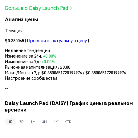
Больше о Daisy Launch Pad
Анализ цены
Текущая
$0.380065
(
Проверить актуальную цену
)
Недавние тенденции
Изменение за 24ч:
+0.00%
Изменение за 7д:
+0.00%
Рыночная капитализация:
$0.00
Макс./Мин. за 7д: $
0.3800651720199976
/ $
0.3800651720199976
Настроение сообщества
--
Daisy Launch Pad (DAISY) График цены в реальном
времени
1D
7D
1M
3M
1Y
YTD