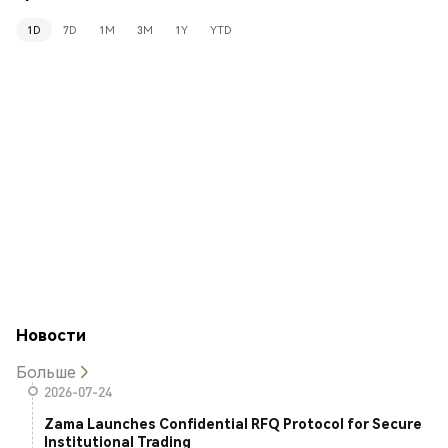
1D
7D
1M
3M
1Y
YTD
Новости
Больше
2026-07-24
Zama Launches Confidential RFQ Protocol for Secure
Institutional Trading