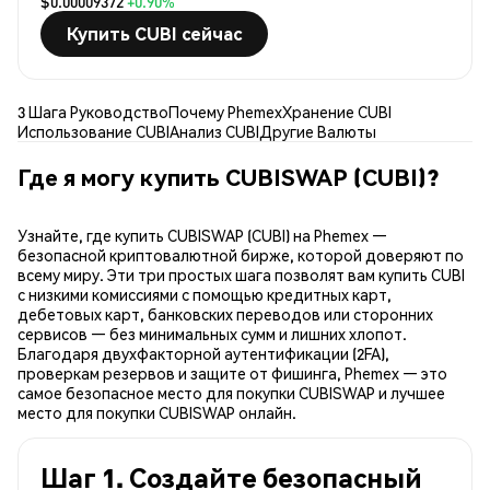
$0.00009372
+0.90%
Купить CUBI сейчас
3 Шага Руководство
Почему Phemex
Хранение CUBI
Использование CUBI
Анализ CUBI
Другие Валюты
Где я могу купить CUBISWAP (CUBI)?
Узнайте, где купить CUBISWAP (CUBI) на Phemex —
безопасной криптовалютной бирже, которой доверяют по
всему миру. Эти три простых шага позволят вам купить CUBI
с низкими комиссиями с помощью кредитных карт,
дебетовых карт, банковских переводов или сторонних
сервисов — без минимальных сумм и лишних хлопот.
Благодаря двухфакторной аутентификации (2FA),
проверкам резервов и защите от фишинга, Phemex — это
самое безопасное место для покупки CUBISWAP и лучшее
место для покупки CUBISWAP онлайн.
Шаг 1. Создайте безопасный