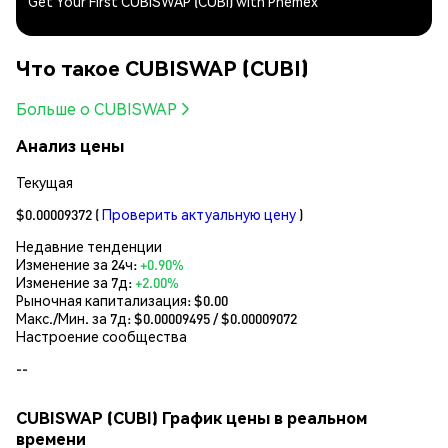
Get Your First CUBISWAP (CUBI) with Phemex
Что такое CUBISWAP (CUBI)
Больше о CUBISWAP
Анализ цены
Текущая
$0.00009372
(
Проверить актуальную цену
)
Недавние тенденции
Изменение за 24ч:
+0.90%
Изменение за 7д:
+2.00%
Рыночная капитализация:
$0.00
Макс./Мин. за 7д: $
0.00009495
/ $
0.00009072
Настроение сообщества
--
CUBISWAP (CUBI) График цены в реальном
времени