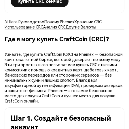
Купить CRC сейчас
3 Шага Руководство
Почему Phemex
Хранение CRC
Использование CRC
Анализ CRC
Другие Валюты
Где я могу купить CraftCoin (CRC)?
Узнайте, где купить CraftCoin (CRC) на Phemex — безопасной
криптовалютной бирже, которой доверяют по всему миру.
Эти три простых шага позволят вам купить CRC с низкими
комиссиями с помощью кредитных карт, дебетовых карт,
банковских переводов или сторонних сервисов — без
минимальных сумм и лишних хлопот. Благодаря
двухфакторной аутентификации (2FA), проверкам резервов
и защите от фишинга, Phemex — это самое безопасное
место для покупки CraftCoin и лучшее место для покупки
CraftCoin онлайн.
Шаг 1. Создайте безопасный
аккаунт