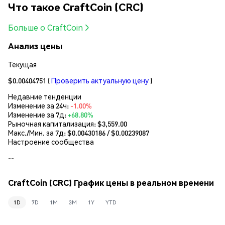
Что такое CraftCoin (CRC)
Больше о CraftCoin
Анализ цены
Текущая
$0.00404751
(
Проверить актуальную цену
)
Недавние тенденции
Изменение за 24ч:
-1.00%
Изменение за 7д:
+68.80%
Рыночная капитализация:
$3,559.00
Макс./Мин. за 7д: $
0.00430186
/ $
0.00239087
Настроение сообщества
--
CraftCoin (CRC) График цены в реальном времени
1D
7D
1M
3M
1Y
YTD