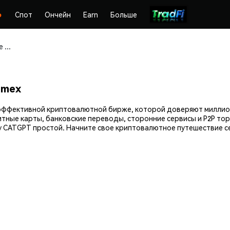
Спот
Ончейн
Earn
Больше
Покупайте и храните CatGPT (CATGPT) безопасно
emex
й эффективной криптовалютной бирже, которой доверяют милли
итные карты, банковские переводы, сторонние сервисы и P2P тор
 CATGPT простой. Начните свое криптовалютное путешествие се