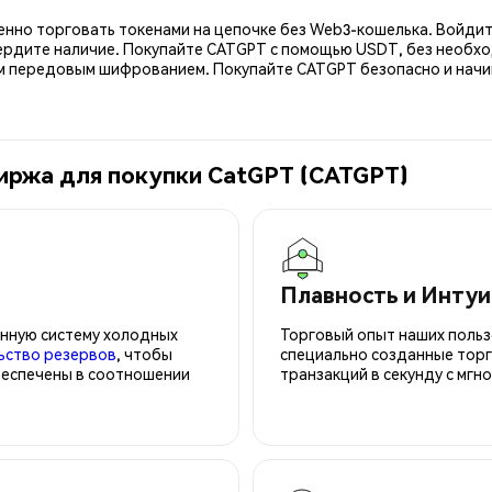
енно торговать токенами на цепочке без Web3-кошелька. Войдит
ердите наличие. Покупайте CATGPT с помощью USDT, без необхо
передовым шифрованием. Покупайте CATGPT безопасно и начин
иржа для покупки CatGPT (CATGPT)
Плавность и Инту
нную систему холодных
Торговый опыт наших польз
ьство резервов
, чтобы
специально созданные торг
беспечены в соотношении
транзакций в секунду с мгн