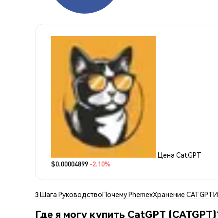
Цена CatGPT
$0.00004899
-2.10%
3 Шага Руководство
Почему Phemex
Хранение CATGPT
И
Где я могу купить CatGPT (CATGPT)