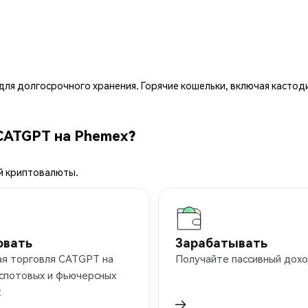
ля долгосрочного хранения. Горячие кошельки, включая кастод
CATGPT на Phemex?
й криптовалюты.
овать
Зарабатывать
ая торговля CATGPT на
Получайте пассивный дохо
 спотовых и фьючерсных
х