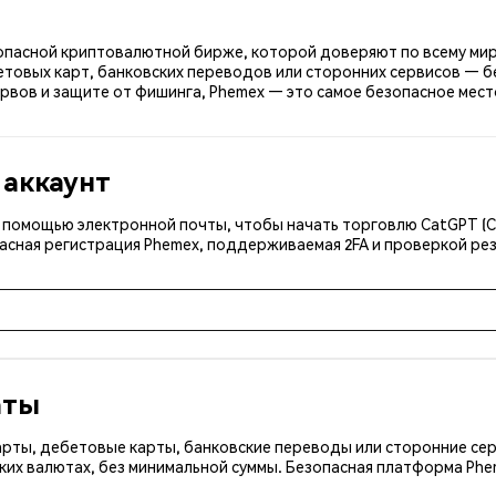
зопасной криптовалютной бирже, которой доверяют по всему мир
етовых карт, банковских переводов или сторонних сервисов — б
рвов и защите от фишинга, Phemex — это самое безопасное место
 аккаунт
 с помощью электронной почты, чтобы начать торговлю CatGPT (
асная регистрация Phemex, поддерживаемая 2FA и проверкой рез
аты
арты, дебетовые карты, банковские переводы или сторонние сер
ких валютах, без минимальной суммы. Безопасная платформа Ph