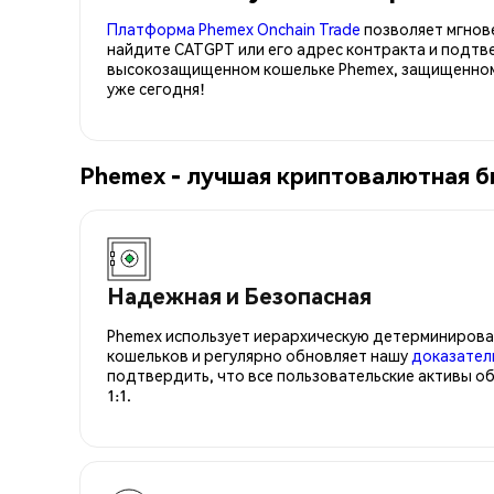
Платформа Phemex Onchain Trade
позволяет мгнов
найдите CATGPT или его адрес контракта и подтв
высокозащищенном кошельке Phemex, защищенном 
уже сегодня!
Phemex - лучшая криптовалютная б
Надежная и Безопасная
Phemex использует иерархическую детерминирова
кошельков и регулярно обновляет нашу
доказател
подтвердить, что все пользовательские активы о
1:1.