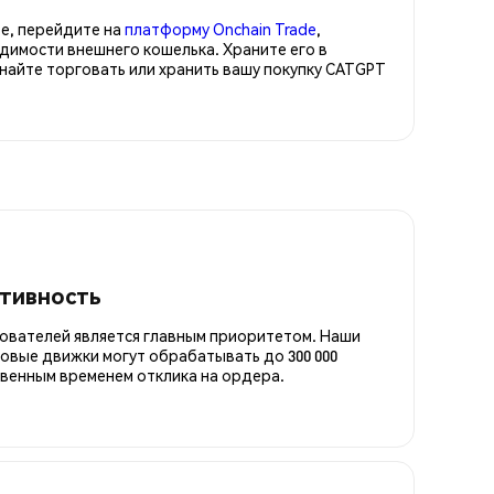
е, перейдите на
платформу Onchain Trade
,
димости внешнего кошелька. Храните его в
айте торговать или хранить вашу покупку CATGPT
итивность
ователей является главным приоритетом. Наши
овые движки могут обрабатывать до 300 000
овенным временем отклика на ордера.