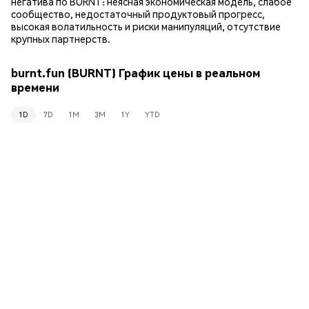
негатива по BURNT: неясная экономическая модель, слабое
сообщество, недостаточный продуктовый прогресс,
высокая волатильность и риски манипуляций, отсутствие
крупных партнерств.
burnt.fun (BURNT) График цены в реальном
времени
1D
7D
1M
3M
1Y
YTD