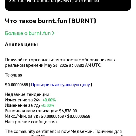
Get Your First burnt.fun (BURNT) with Phemex
Что такое burnt.fun (BURNT)
Больше о burnt.fun
Анализ цены
Получайте торговые возможности с обновлениями в
реальном времени May 26, 2026 at 03:02 AM UTC
Текущая
$0.00000658
(
Проверить актуальную цену
)
Недавние тенденции
Изменение за 24ч:
+0.00%
Изменение за 7д:
+0.00%
Рыночная капитализация:
$6,578.00
Макс./Мин. за 7д: $
0.00000658
/ $
0.00000658
Настроение сообщества
The community sentiment is now Медвежий. Причины для