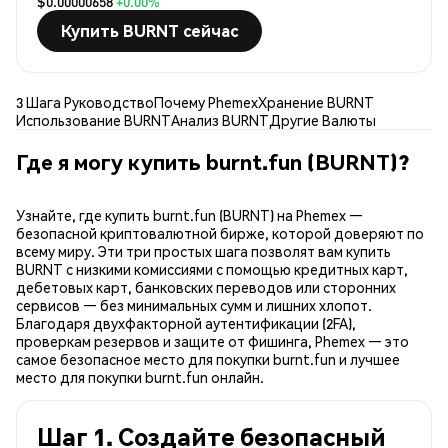
$0.00000658
+0.00%
Купить BURNT сейчас
3 Шага Руководство
Почему Phemex
Хранение BURNT
Использование BURNT
Анализ BURNT
Другие Валюты
Где я могу купить burnt.fun (BURNT)?
Узнайте, где купить burnt.fun (BURNT) на Phemex —
безопасной криптовалютной бирже, которой доверяют по
всему миру. Эти три простых шага позволят вам купить
BURNT с низкими комиссиями с помощью кредитных карт,
дебетовых карт, банковских переводов или сторонних
сервисов — без минимальных сумм и лишних хлопот.
Благодаря двухфакторной аутентификации (2FA),
проверкам резервов и защите от фишинга, Phemex — это
самое безопасное место для покупки burnt.fun и лучшее
место для покупки burnt.fun онлайн.
Шаг 1. Создайте безопасный