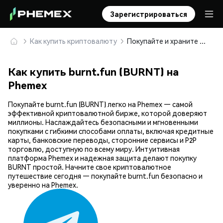
Зарегистрироваться
Как купить криптовалюту
Покупайте и храните burnt.fun (BURNT) безопасно
Как купить burnt.fun (BURNT) на
Phemex
Покупайте burnt.fun (BURNT) легко на Phemex — самой
эффективной криптовалютной бирже, которой доверяют
миллионы. Наслаждайтесь безопасными и мгновенными
покупками с гибкими способами оплаты, включая кредитные
карты, банковские переводы, сторонние сервисы и P2P
торговлю, доступную по всему миру. Интуитивная
платформа Phemex и надежная защита делают покупку
BURNT простой. Начните свое криптовалютное
путешествие сегодня — покупайте burnt.fun безопасно и
уверенно на Phemex.