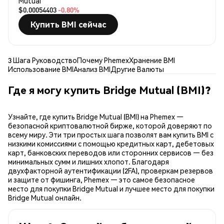
Mutual
$0.00054403
-0.80%
Купить BMI сейчас
3 Шага Руководство
Почему Phemex
Хранение BMI
Использование BMI
Анализ BMI
Другие Валюты
Где я могу купить Bridge Mutual (BMI)?
Узнайте, где купить Bridge Mutual (BMI) на Phemex —
безопасной криптовалютной бирже, которой доверяют по
всему миру. Эти три простых шага позволят вам купить BMI с
низкими комиссиями с помощью кредитных карт, дебетовых
карт, банковских переводов или сторонних сервисов — без
минимальных сумм и лишних хлопот. Благодаря
двухфакторной аутентификации (2FA), проверкам резервов
и защите от фишинга, Phemex — это самое безопасное
место для покупки Bridge Mutual и лучшее место для покупки
Bridge Mutual онлайн.