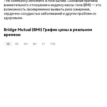
The community sentiment is now Бычий. Основная причина
внимательного отношения к индексу массы тела (BMI) — это
возможность своевременно выявить риск ожирения,
сердечно-сосудистых заболеваний и других проблем со
здоровьем.
Bridge Mutual (BMI) График цены в реальном
времени
1D
7D
1M
3M
1Y
YTD