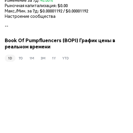
Рыночная капитализация:
$0.00
Макс./Мин. за 7д: $
0.00001192
/ $
0.00001192
Настроение сообщества
--
Book Of Pumpfluencers (BOPI) График цены в
реальном времени
1D
7D
1M
3M
1Y
YTD