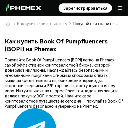
Зарегистрироваться
Как купить криптовалюту
Покупайте и храните Book Of Pumpfluencers (BOPI) безопасно
Как купить Book Of Pumpfluencers
(BOPI) на Phemex
Покупайте Book Of Pumpfluencers (BOPI) легко на Phemex —
самой эффективной криптовалютной бирже, которой
доверяют миллионы. Наслаждайтесь безопасными и
мгновенными покупками с гибкими способами оплаты,
включая кредитные карты, банковские переводы,
сторонние сервисы и P2P торговлю, доступную по всему
миру. Интуитивная платформа Phemex и надежная защита
делают покупку BOPI простой. Начните свое
криптовалютное путешествие сегодня — покупайте Book Of
Pumpfluencers безопасно и уверенно на Phemex.