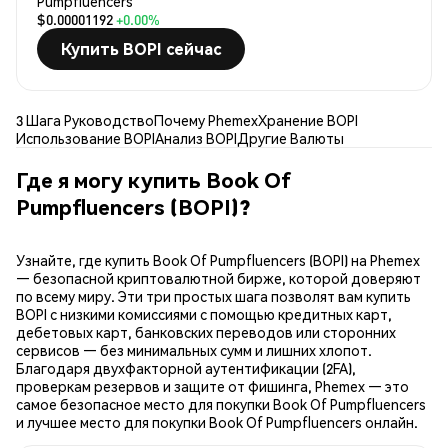
Pumpfluencers
$0.00001192
+0.00%
Купить BOPI сейчас
3 Шага Руководство
Почему Phemex
Хранение BOPI
Использование BOPI
Анализ BOPI
Другие Валюты
Где я могу купить Book Of
Pumpfluencers (BOPI)?
Узнайте, где купить Book Of Pumpfluencers (BOPI) на Phemex
— безопасной криптовалютной бирже, которой доверяют
по всему миру. Эти три простых шага позволят вам купить
BOPI с низкими комиссиями с помощью кредитных карт,
дебетовых карт, банковских переводов или сторонних
сервисов — без минимальных сумм и лишних хлопот.
Благодаря двухфакторной аутентификации (2FA),
проверкам резервов и защите от фишинга, Phemex — это
самое безопасное место для покупки Book Of Pumpfluencers
и лучшее место для покупки Book Of Pumpfluencers онлайн.