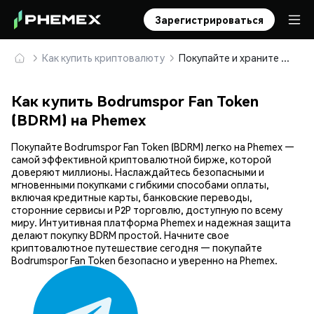
Зарегистрироваться
Как купить криптовалюту
Покупайте и храните Bodrumspor Fan Token (BDRM) безопасно
Как купить Bodrumspor Fan Token
(BDRM) на Phemex
Покупайте Bodrumspor Fan Token (BDRM) легко на Phemex —
самой эффективной криптовалютной бирже, которой
доверяют миллионы. Наслаждайтесь безопасными и
мгновенными покупками с гибкими способами оплаты,
включая кредитные карты, банковские переводы,
сторонние сервисы и P2P торговлю, доступную по всему
миру. Интуитивная платформа Phemex и надежная защита
делают покупку BDRM простой. Начните свое
криптовалютное путешествие сегодня — покупайте
Bodrumspor Fan Token безопасно и уверенно на Phemex.