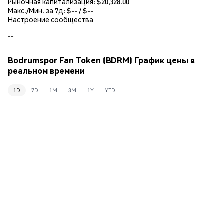
Рыночная капитализация:
$20,328.00
Макс./Мин. за 7д: $
--
/ $
--
Настроение сообщества
--
Bodrumspor Fan Token (BDRM) График цены в
реальном времени
1D
7D
1M
3M
1Y
YTD