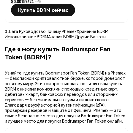
$0.00159674
--%
Купить BDRM сейчас
3 Шага Руководство
Почему Phemex
Хранение BDRM
Использование BDRM
Анализ BDRM
Другие Валюты
Где я могу купить Bodrumspor Fan
Token (BDRM)?
Узнайте, где купить Bodrumspor Fan Token (BDRM) на Phemex
— безопасной криптовалютной бирже, которой доверяют
по всему миру. Эти три простых шага позволят вам купить
BDRM с низкими комиссиями с помощью кредитных карт,
дебетовых карт, банковских переводов или сторонних
сервисов — без минимальных сумм и лишних хлопот.
Благодаря двухфакторной аутентификации (2FA),
проверкам резервов и защите от фишинга, Phemex — это
самое безопасное место для покупки Bodrumspor Fan Token
и лучшее место для покупки Bodrumspor Fan Token онлайн.