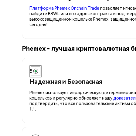
Платформа Phemex Onchain Trade
позволяет мгнов
найдите BRWL или его адрес контракта и подтвер
высокозащищенном кошельке Phemex, защищенном 
сегодня!
Phemex - лучшая криптовалютная би
Надежная и Безопасная
Phemex использует иерархическую детерминирова
кошельков и регулярно обновляет нашу
доказател
подтвердить, что все пользовательские активы о
1:1.