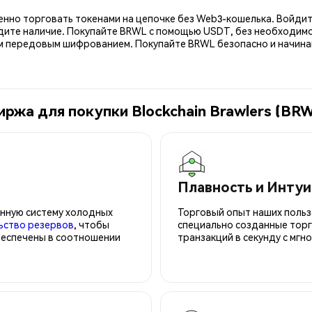
енно торговать токенами на цепочке без Web3-кошелька. Войдит
дите наличие. Покупайте BRWL с помощью USDT, без необходимо
передовым шифрованием. Покупайте BRWL безопасно и начинайт
ржа для покупки Blockchain Brawlers (BR
Плавность и Инту
нную систему холодных
Торговый опыт наших польз
ьство резервов
, чтобы
специально созданные торг
беспечены в соотношении
транзакций в секунду с мгн