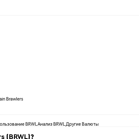
in Brawlers
ользование BRWL
Анализ BRWL
Другие Валюты
ers (BRWL)?