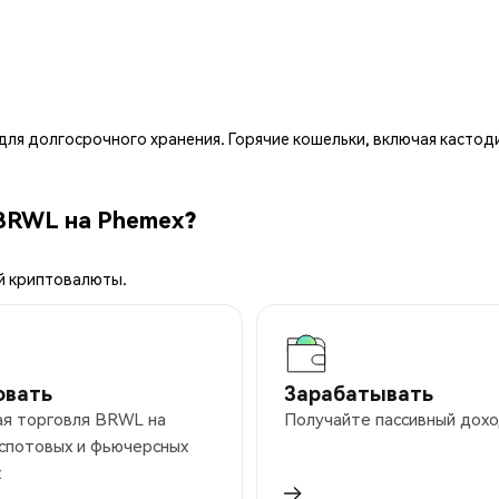
ля долгосрочного хранения. Горячие кошельки, включая кастод
BRWL на Phemex?
й криптовалюты.
овать
Зарабатывать
ая торговля BRWL на
Получайте пассивный дохо
 спотовых и фьючерсных
х