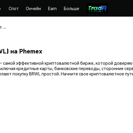
Спот
Ончейн
Earn
Больше
Покупайте и храните Blockchain Brawlers (BRWL) безопасно
WL) на Phemex
mex — самой эффективной криптовалютной бирже, которой доверя
включая кредитные карты, банковские переводы, сторонние серв
ают покупку BRWL простой. Начните свое криптовалютное путеш