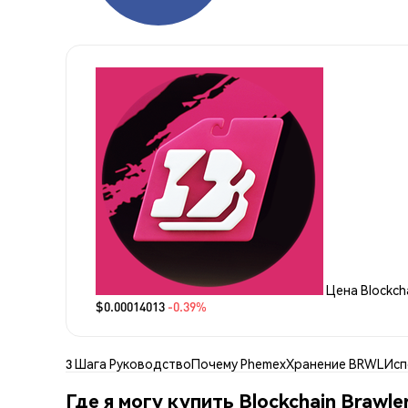
Цена Blockcha
$0.00014013
-0.39%
3 Шага Руководство
Почему Phemex
Хранение BRWL
Исп
Где я могу купить Blockchain Brawl