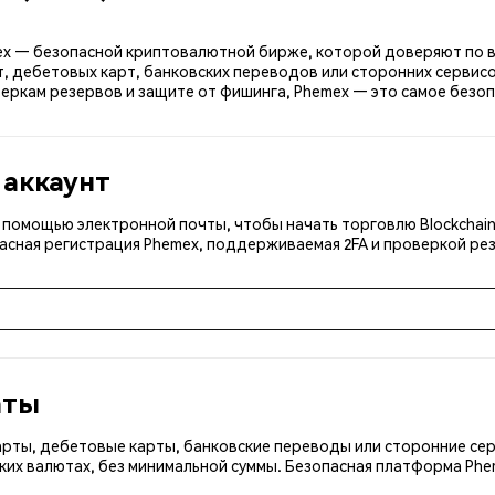
hemex — безопасной криптовалютной бирже, которой доверяют по в
, дебетовых карт, банковских переводов или сторонних сервисо
ркам резервов и защите от фишинга, Phemex — это самое безопас
 аккаунт
с помощью электронной почты, чтобы начать торговлю Blockchain
асная регистрация Phemex, поддерживаемая 2FA и проверкой рез
аты
арты, дебетовые карты, банковские переводы или сторонние сер
ких валютах, без минимальной суммы. Безопасная платформа Ph