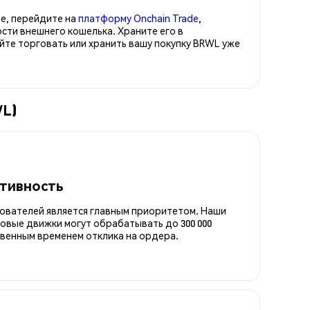
е, перейдите на
платформу Onchain Trade
,
сти внешнего кошелька. Храните его в
е торговать или хранить вашу покупку BRWL уже
WL)
итивность
ователей является главным приоритетом. Наши
овые движки могут обрабатывать до 300 000
овенным временем отклика на ордера.