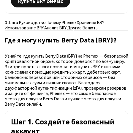
Купить BRY сейчас
3 Шага Руководство
Почему Phemex
Хранение BRY
Использование BRY
Анализ BRY
Другие Валюты
Где я могу купить Berry Data (BRY)?
Узнайте, где купить Berry Data (BRY) на Phemex — безопасной
криптовалютной бирже, которой доверяют по всему миру.
Эти три простых шага позволят вам купить BRY с низкими
комиссиями с помощью кредитных карт, дебетовых карт,
банковских переводов или сторонних сервисов — без
минимальных сумм и лишних хлопот. Благодаря
двухфакторной аутентификации (2FA), проверкам резервов
и защите от фишинга, Phemex — это самое безопасное
место для покупки Berry Data и лучшее место для покупки
Berry Data онлайн.
Шаг 1. Создайте безопасный
аккаунт