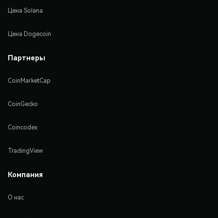
Цена Solana
Цена Dogecoin
Партнеры
CoinMarketCap
CoinGecko
Coincodex
TradingView
Компания
О нас