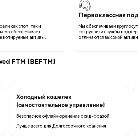
Первоклассная по
вли как спот, так и
Мы обеспечиваем круглосу
ъема обеспечивает
сотрудники службы поддерж
е котируемые активы.
отличаются высокой активн
owed FTM (BEFTM)
Холодный кошелек
(самостоятельное управление)
безопасное офлайн-хранение с сид-фразой.
Лучше всего для
Долгосрочного хранения