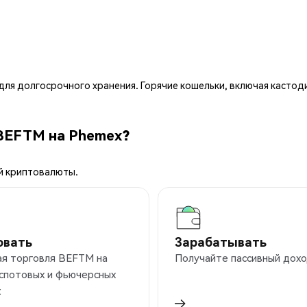
ля долгосрочного хранения. Горячие кошельки, включая кастод
 BEFTM на Phemex?
й криптовалюты.
овать
Зарабатывать
ая торговля BEFTM на
Получайте пассивный дохо
 спотовых и фьючерсных
х