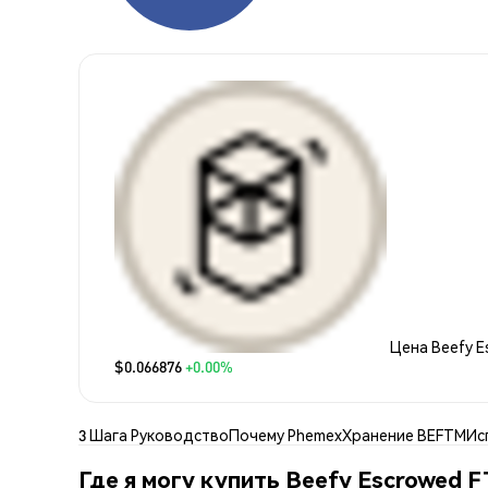
Цена Beefy 
$0.066876
+0.00%
3 Шага Руководство
Почему Phemex
Хранение BEFTM
Ис
Где я могу купить Beefy Escrowed 