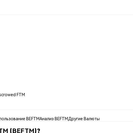
Escrowed FTM
пользование BEFTM
Анализ BEFTM
Другие Валюты
FTM (BEFTM)?