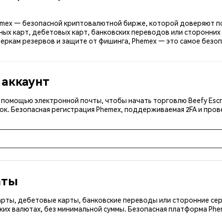
Phemex — безопасной криптовалютной бирже, которой доверяют по
ных карт, дебетовых карт, банковских переводов или сторонних 
еркам резервов и защите от фишинга, Phemex — это самое безоп
 аккаунт
с помощью электронной почты, чтобы начать торговлю Beefy Esc
ок. Безопасная регистрация Phemex, поддерживаемая 2FA и пров
аты
арты, дебетовые карты, банковские переводы или сторонние сер
ких валютах, без минимальной суммы. Безопасная платформа Ph