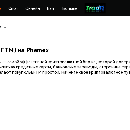
Спот
Ончейн
Earn
Больше
Покупайте и храните Beefy Escrowed FTM (BEFTM) безопасно
EFTM) на Phemex
mex — самой эффективной криптовалютной бирже, которой довер
включая кредитные карты, банковские переводы, сторонние серв
лают покупку BEFTM простой. Начните свое криптовалютное пут