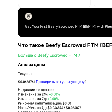
Get Your First Beefy Escrowed FTM (BEFTM) with Ph
Что такое Beefy Escrowed FTM (BE
Больше о Beefy Escrowed FTM
Анализ цены
Текущая
$0.066876
(
Проверить актуальную цену
)
Недавние тенденции
Изменение за 24ч:
+0.00%
Изменение за 7д:
+0.00%
Рыночная капитализация:
$0.00
Макс./Мин. за 7д: $
0.066876
/ $
0.066876
Настроение сообщества