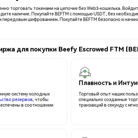
енно торговать токенами на цепочке без Web3-кошелька. Войдит
рдите наличие. Покупайте BEFTM с помощью USDT, без необходим
передовым шифрованием. Покупайте BEFTM безопасно и начинай
иржа для покупки Beefy Escrowed FTM (B
Плавность и Инту
нную систему холодных
Торговый опыт наших польз
ьство резервов
, чтобы
специально созданные торг
беспечены в соотношении
транзакций в секунду с мгн