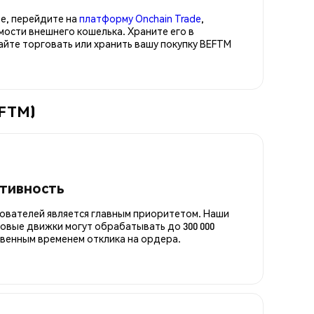
е, перейдите на
платформу Onchain Trade
,
ости внешнего кошелька. Храните его в
те торговать или хранить вашу покупку BEFTM
EFTM)
итивность
ователей является главным приоритетом. Наши
овые движки могут обрабатывать до 300 000
овенным временем отклика на ордера.