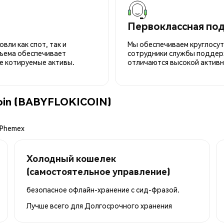
Первоклассная по
вли как спот, так и
Мы обеспечиваем круглосу
ъема обеспечивает
сотрудники службы поддерж
е котируемые активы.
отличаются высокой активн
Coin (BABYFLOKICOIN)
 Phemex
Холодный кошелек
(самостоятельное управление)
безопасное офлайн-хранение с сид-фразой.
Лучше всего для
Долгосрочного хранения