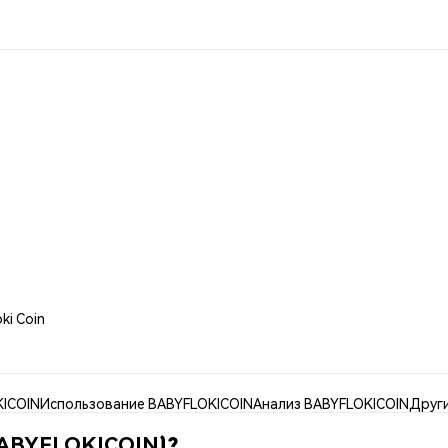
ki Coin
KICOIN
Использование BABYFLOKICOIN
Анализ BABYFLOKICOIN
Друг
 (BABYFLOKICOIN)?