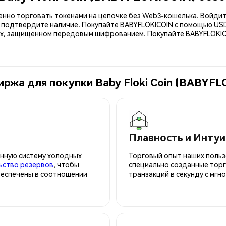
енно торговать токенами на цепочке без Web3-кошелька. Войдит
и подтвердите наличие. Покупайте BABYFLOKICOIN с помощью US
x, защищенном передовым шифрованием. Покупайте BABYFLOKICO
иржа для покупки Baby Floki Coin (BABYF
Плавность и Инту
нную систему холодных
Торговый опыт наших польз
ьство резервов
, чтобы
специально созданные торг
беспечены в соотношении
транзакций в секунду с мгн