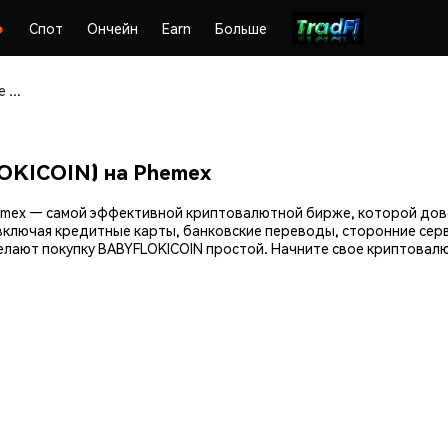
Спот
Ончейн
Earn
Больше
Покупайте и храните Baby Floki Coin (BABYFLOKICOIN) безопасно
LOKICOIN) на Phemex
 Phemex — самой эффективной криптовалютной бирже, которой д
включая кредитные карты, банковские переводы, сторонние серв
лают покупку BABYFLOKICOIN простой. Начните свое криптовалют