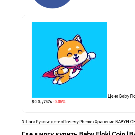
Цена Baby Flo
$0.0
7574
-0.05%
11
3 Шага Руководство
Почему Phemex
Хранение BABYFLO
Где я могу купить Baby Floki Coin