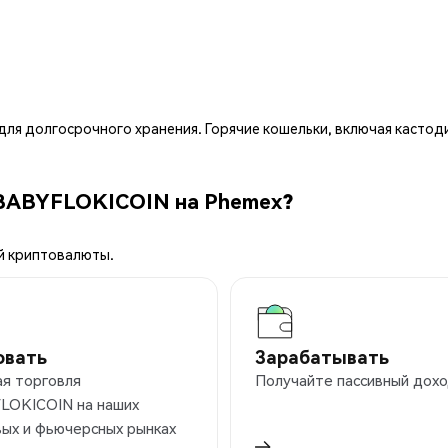
ля долгосрочного хранения. Горячие кошельки, включая кастод
 BABYFLOKICOIN на Phemex?
й криптовалюты.
овать
Зарабатывать
ая торговля
Получайте пассивный дохо
LOKICOIN на наших
ых и фьючерсных рынках