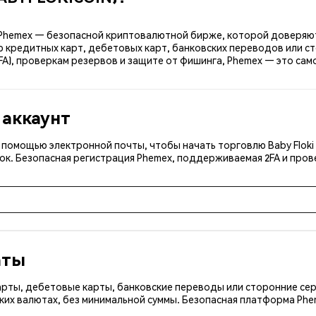
 на Phemex — безопасной криптовалютной бирже, которой доверяют
ю кредитных карт, дебетовых карт, банковских переводов или с
), проверкам резервов и защите от фишинга, Phemex — это самое
 аккаунт
с помощью электронной почты, чтобы начать торговлю Baby Floki 
ок. Безопасная регистрация Phemex, поддерживаемая 2FA и пров
аты
арты, дебетовые карты, банковские переводы или сторонние сер
ких валютах, без минимальной суммы. Безопасная платформа Ph