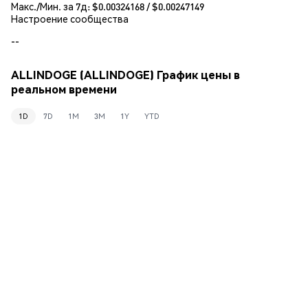
Макс./Мин. за 7д: $
0.00324168
/ $
0.00247149
Настроение сообщества
--
ALLINDOGE (ALLINDOGE) График цены в
реальном времени
1D
7D
1M
3M
1Y
YTD