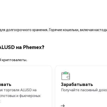
ля долгосрочного хранения. Горячие кошельки, включая кастод
ALUSD на Phemex?
й криптовалюты.
овать
Зарабатывать
ая торговля ALUSD на
Получайте пассивный дохо
 спотовых и фьючерсных
х