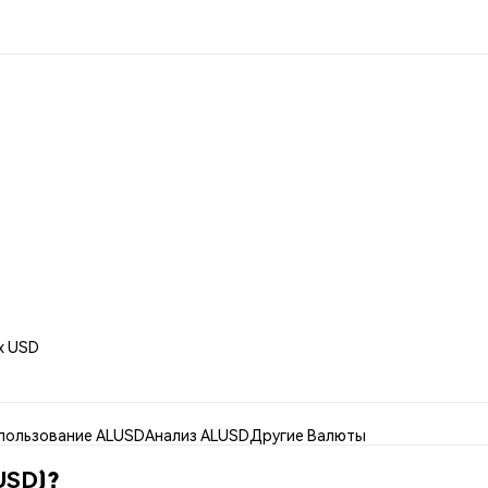
x USD
пользование ALUSD
Анализ ALUSD
Другие Валюты
USD)?