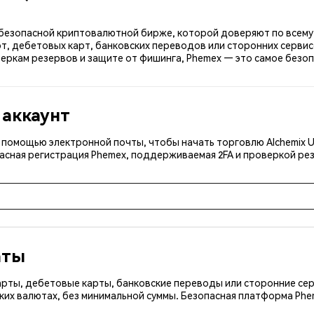
— безопасной криптовалютной бирже, которой доверяют по всему 
т, дебетовых карт, банковских переводов или сторонних сервис
еркам резервов и защите от фишинга, Phemex — это самое безопа
 аккаунт
с помощью электронной почты, чтобы начать торговлю Alchemix 
асная регистрация Phemex, поддерживаемая 2FA и проверкой рез
аты
арты, дебетовые карты, банковские переводы или сторонние сер
ких валютах, без минимальной суммы. Безопасная платформа Ph