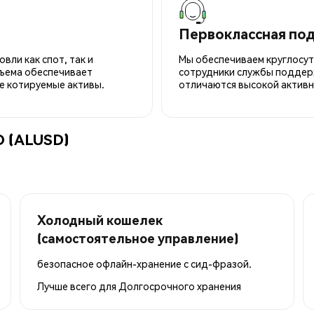
Первоклассная по
вли как спот, так и
Мы обеспечиваем круглосу
ъема обеспечивает
сотрудники службы поддерж
е котируемые активы.
отличаются высокой активн
D (ALUSD)
Холодный кошелек
(самостоятельное управление)
безопасное офлайн-хранение с сид-фразой.
Лучше всего для
Долгосрочного хранения