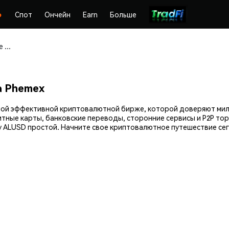
Спот
Ончейн
Earn
Больше
Покупайте и храните Alchemix USD (ALUSD) безопасно
а Phemex
самой эффективной криптовалютной бирже, которой доверяют ми
итные карты, банковские переводы, сторонние сервисы и P2P тор
 ALUSD простой. Начните свое криптовалютное путешествие сег