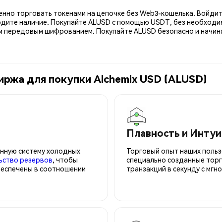
енно торговать токенами на цепочке без Web3-кошелька. Войдит
рдите наличие. Покупайте ALUSD с помощью USDT, без необходим
передовым шифрованием. Покупайте ALUSD безопасно и начинай
иржа для покупки Alchemix USD (ALUSD)
Плавность и Инту
нную систему холодных
Торговый опыт наших польз
ьство резервов
, чтобы
специально созданные торг
беспечены в соотношении
транзакций в секунду с мгн