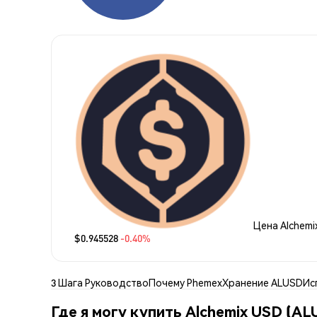
Цена Alchemi
$0.945528
-0.40%
3 Шага Руководство
Почему Phemex
Хранение ALUSD
Ис
Где я могу купить Alchemix USD (AL