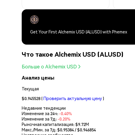
Get Your First Alchemix USD (ALUSD) with Phemex
Что такое Alchemix USD (ALUSD)
Больше о Alchemix USD
Анализ цены
Текущая
$0.945528
(
Проверить актуальную цену
)
Недавние тенденции
Изменение за 24ч:
-0.40%
Изменение за 7д:
-0.20%
Рыночная капитализация:
$9.72M
Макс./Мин. за 7д: $
0.95384
/ $
0.946854
Настроение сообщества