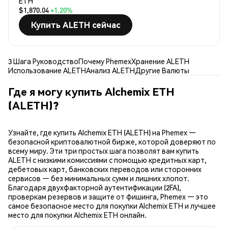
ETH
$1,870.04
+1.20%
Купить ALETH сейчас
3 Шага Руководство
Почему Phemex
Хранение ALETH
Использование ALETH
Анализ ALETH
Другие Валюты
Где я могу купить Alchemix ETH
(ALETH)?
Узнайте, где купить Alchemix ETH (ALETH) на Phemex —
безопасной криптовалютной бирже, которой доверяют по
всему миру. Эти три простых шага позволят вам купить
ALETH с низкими комиссиями с помощью кредитных карт,
дебетовых карт, банковских переводов или сторонних
сервисов — без минимальных сумм и лишних хлопот.
Благодаря двухфакторной аутентификации (2FA),
проверкам резервов и защите от фишинга, Phemex — это
самое безопасное место для покупки Alchemix ETH и лучшее
место для покупки Alchemix ETH онлайн.