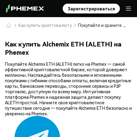
Зарегистрироваться
Как купить криптовалюту
Покупайте и храните Alchemix ETH (ALETH) безопасно
Как купить Alchemix ETH (ALETH) на
Phemex
Покупайте Alchemix ETH (ALETH) легко на Phemex — самой
эффективной криптовалютной бирже, которой доверяют
миллионы. Наслаждайтесь безопасными и мгновенными
покупками с гибкими способами оплаты, включая кредитные
карты, банковские переводы, сторонние сервисы и P2P
торговлю, доступную по всему миру. Интуитивная
платформа Phemex и надежная защита делают покупку
ALETH простой. Начните свое криптовалютное
путешествие сегодня — покупайте Alchemix ETH безопасно и
уверенно на Phemex.