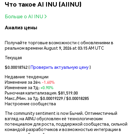
Что такое AI INU (AIINU)
Больше о AI INU
Анализ цены
Получайте торговые возможности с обновлениями в
реальном времени August 9, 2026 at 03:15 AM UTC
Текущая
$0.00018742
(
Проверить актуальную цену
)
Недавние тенденции
Изменение за 24ч:
-1.60%
Изменение за 7д:
+0.90%
Рыночная капитализация:
$81,519.00
Макс./Мин. за 7д: $
0.00019229
/ $
0.00018285
Настроение сообщества
The community sentiment is now Бычий. Оптимистичный
взгляд на AIINU обусловлен её технологическим
потенциалом для роста, поддержкой сообщества, сильной
командой разработчиков и возможностью интеграции в