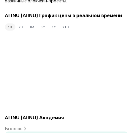
различные блокчейн-проекты.
AI INU (AIINU) График цены в реальном времени
1D
7D
1M
3M
1Y
YTD
AI INU (AIINU) Академия
Больше