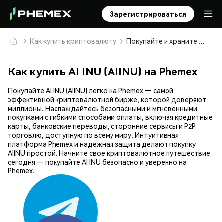
Зарегистрироваться
Как купить криптовалюту
Покупайте и храните AI INU (AIINU) безопасно
Как купить AI INU (AIINU) на Phemex
Покупайте AI INU (AIINU) легко на Phemex — самой
эффективной криптовалютной бирже, которой доверяют
миллионы. Наслаждайтесь безопасными и мгновенными
покупками с гибкими способами оплаты, включая кредитные
карты, банковские переводы, сторонние сервисы и P2P
торговлю, доступную по всему миру. Интуитивная
платформа Phemex и надежная защита делают покупку
AIINU простой. Начните свое криптовалютное путешествие
сегодня — покупайте AI INU безопасно и уверенно на
Phemex.