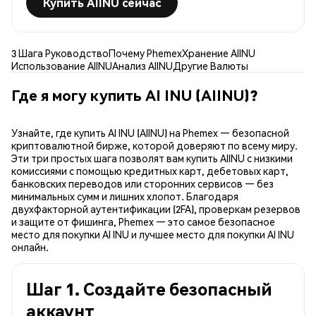
Купить AIINU сейчас
3 Шага Руководство
Почему Phemex
Хранение AIINU
Использование AIINU
Анализ AIINU
Другие Валюты
Где я могу купить AI INU (AIINU)?
Узнайте, где купить AI INU (AIINU) на Phemex — безопасной
криптовалютной бирже, которой доверяют по всему миру.
Эти три простых шага позволят вам купить AIINU с низкими
комиссиями с помощью кредитных карт, дебетовых карт,
банковских переводов или сторонних сервисов — без
минимальных сумм и лишних хлопот. Благодаря
двухфакторной аутентификации (2FA), проверкам резервов
и защите от фишинга, Phemex — это самое безопасное
место для покупки AI INU и лучшее место для покупки AI INU
онлайн.
Шаг 1. Создайте безопасный
аккаунт