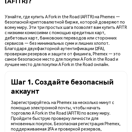
(AFITR)?
Узнайте, где купить A Fork in the Road (AFITR) на Phemex —
безопасной криптовалютной бирже, которой доверяют по
всему миру. Эти три простых шага позволят вам купить AFITR
с низкими комиссиями с помощью кредитных карт,
дебетовых карт, банковских переводов или сторонних
сервисов — без минимальных сумм и лишних хлопот.
Благодаря двухфакторной аутентификации (2FA),
проверкам резервов и защите от фишинга, Phemex — это
самое безопасное место для покупки A Fork in the Road и
лучшее место для покупки A Fork in the Road онлайн.
Шаг 1. Создайте безопасный
аккаунт
Зарегистрируйтесь на Phemex за несколько минут с
помощью электронной почты, чтобы начать
торговлю A Fork in the Road (AFITR) по всему миру.
Пройдите быструю проверку личности для
мгновенных покупок. Безопасная регистрация Phemex,
поддерживаемая 2FA и проверкой резервов,