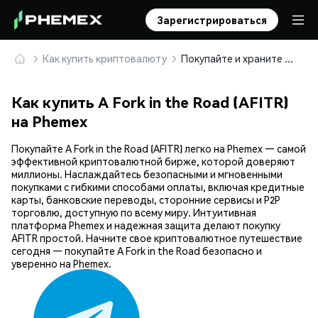
Зарегистрироваться
Как купить криптовалюту
Покупайте и храните A Fork in the Road (AFITR) безопасно
Как купить A Fork in the Road (AFITR)
на Phemex
Покупайте A Fork in the Road (AFITR) легко на Phemex — самой
эффективной криптовалютной бирже, которой доверяют
миллионы. Наслаждайтесь безопасными и мгновенными
покупками с гибкими способами оплаты, включая кредитные
карты, банковские переводы, сторонние сервисы и P2P
торговлю, доступную по всему миру. Интуитивная
платформа Phemex и надежная защита делают покупку
AFITR простой. Начните свое криптовалютное путешествие
сегодня — покупайте A Fork in the Road безопасно и
уверенно на Phemex.