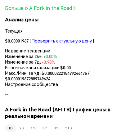
Больше о A Fork in the Road
Анализ цены
Текущая
$0.00001967
(
Проверить актуальную цену
)
Недавние тенденции
Изменение за 24ч:
+0.00%
Изменение за 7д:
-3.98%
Рыночная капитализация:
$0.00
Макс./Мин. за 7д: $
0.000022218499246476
/
$
0.000019672889749624
Настроение сообщества
--
A Fork in the Road (AFITR) График цены в
реальном времени
1D
7D
1M
3M
1Y
YTD