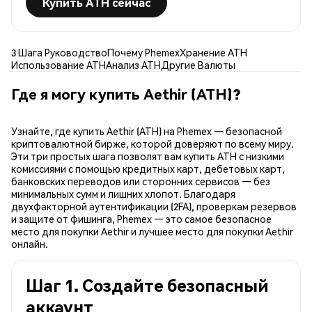
Купить ATH сейчас
3 Шага Руководство
Почему Phemex
Хранение ATH
Использование ATH
Анализ ATH
Другие Валюты
Где я могу купить Aethir (ATH)?
Узнайте, где купить Aethir (ATH) на Phemex — безопасной
криптовалютной бирже, которой доверяют по всему миру.
Эти три простых шага позволят вам купить ATH с низкими
комиссиями с помощью кредитных карт, дебетовых карт,
банковских переводов или сторонних сервисов — без
минимальных сумм и лишних хлопот. Благодаря
двухфакторной аутентификации (2FA), проверкам резервов
и защите от фишинга, Phemex — это самое безопасное
место для покупки Aethir и лучшее место для покупки Aethir
онлайн.
Шаг 1. Создайте безопасный
аккаунт