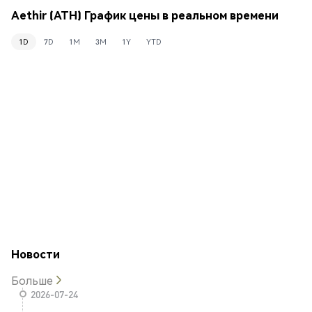
Aethir (ATH) График цены в реальном времени
1D
7D
1M
3M
1Y
YTD
Новости
Больше
2026-07-24