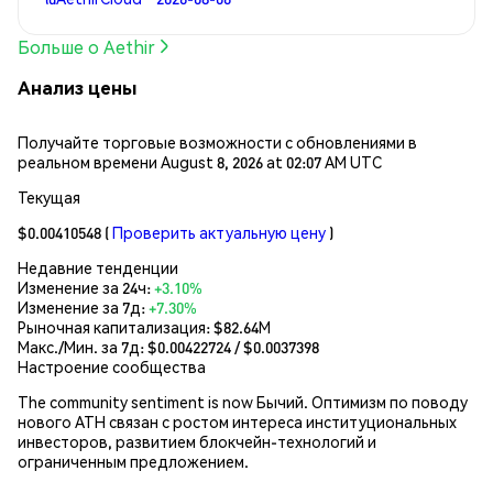
Больше о Aethir
Анализ цены
Получайте торговые возможности с обновлениями в
реальном времени August 8, 2026 at 02:07 AM UTC
Текущая
$0.00410548
(
Проверить актуальную цену
)
Недавние тенденции
Изменение за 24ч:
+3.10%
Изменение за 7д:
+7.30%
Рыночная капитализация:
$82.64M
Макс./Мин. за 7д: $
0.00422724
/ $
0.0037398
Настроение сообщества
The community sentiment is now Бычий. Оптимизм по поводу
нового ATH связан с ростом интереса институциональных
инвесторов, развитием блокчейн-технологий и
ограниченным предложением.