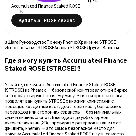
Цена
Accumulated Finance Staked ROSE
--
--%
Купить STROSE сейчас
3 Шага Руководство
Почему Phemex
Хранение STROSE
Использование STROSE
Анализ STROSE
Другие Валюты
Где я могу купить Accumulated Finance
Staked ROSE (STROSE)?
Узнайте, где купить Accumulated Finance Staked ROSE
(STROSE) на Phemex — безопасной криптовалютной бирже,
которой доверяют по всему миру. Эти три простых шага
позволят вам купить STROSE с низкими комиссиями с
помощью кредитных карт, дебетовых карт, банковских
переводов или сторонних сервисов — без минимальных
сумм и лишних хлопот. Благодаря двухфакторной
аутентификации (2FA), проверкам резервов и защите от
фишинга, Phemex — это самое безопасное место для
покупки Accumulated Finance Staked ROSE и лучшее место