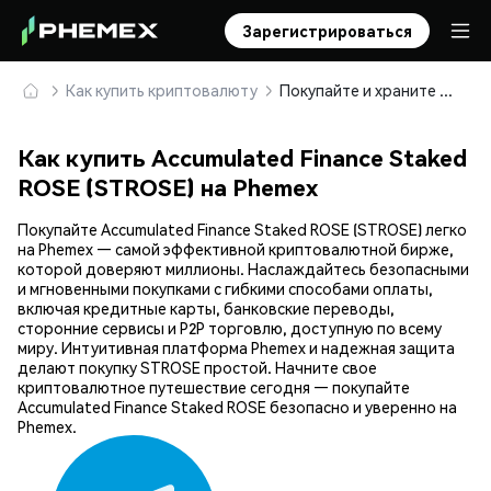
Зарегистрироваться
Как купить криптовалюту
Покупайте и храните Accumulated Finance Staked ROSE (STROSE) безопасно
Как купить Accumulated Finance Staked
ROSE (STROSE) на Phemex
Покупайте Accumulated Finance Staked ROSE (STROSE) легко
на Phemex — самой эффективной криптовалютной бирже,
которой доверяют миллионы. Наслаждайтесь безопасными
и мгновенными покупками с гибкими способами оплаты,
включая кредитные карты, банковские переводы,
сторонние сервисы и P2P торговлю, доступную по всему
миру. Интуитивная платформа Phemex и надежная защита
делают покупку STROSE простой. Начните свое
криптовалютное путешествие сегодня — покупайте
Accumulated Finance Staked ROSE безопасно и уверенно на
Phemex.