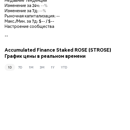
Изменение за 24ч:
--%
Изменение за 7д:
--%
Рыночная капитализация:
--
Макс./Мин. за 7д: $
--
/ $
--
Настроение сообщества
--
Accumulated Finance Staked ROSE (STROSE)
График цены в реальном времени
1D
7D
1M
3M
1Y
YTD