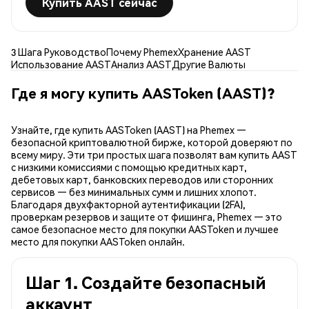
Купить AAST сейчас
3 Шага Руководство
Почему Phemex
Хранение AAST
Использование AAST
Анализ AAST
Другие Валюты
Где я могу купить AASToken (AAST)?
Узнайте, где купить AASToken (AAST) на Phemex —
безопасной криптовалютной бирже, которой доверяют по
всему миру. Эти три простых шага позволят вам купить AAST
с низкими комиссиями с помощью кредитных карт,
дебетовых карт, банковских переводов или сторонних
сервисов — без минимальных сумм и лишних хлопот.
Благодаря двухфакторной аутентификации (2FA),
проверкам резервов и защите от фишинга, Phemex — это
самое безопасное место для покупки AASToken и лучшее
место для покупки AASToken онлайн.
Шаг 1. Создайте безопасный
аккаунт