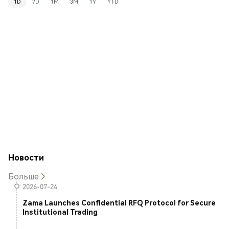
1D
7D
1M
3M
1Y
YTD
Новости
Больше
2026-07-24
Zama Launches Confidential RFQ Protocol for Secure
Institutional Trading