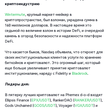
криптоиндустрию
Wintermute
, крупный маркет-мейкер в
криптопространстве, был взломан, украдена сумма в
160 миллионов долларов. В настоящее время это
седьмой по величине взлом в истории DeFi, и очередной
камень в огород безопасности и надежности платформ
DeFi.
Что касается быков, Nasdaq объявила, что откроет для
своих институциональных клиентов услуги по хранению
биткойнов и криптовалют. Это огромный шаг, который
еще больше увеличивает принятие криптовалют
институционалами, наряду с Fidelity и
Blackrock
.
Лидеры дня:
В пятерку лучших криптовалют на Phemex d-o-d входят
Ellipsis Finance (
EPX/USDT
), RankerDAO (
RANKER/USDT
),
Gods Unchained (
GODS/USDT
), Voyager (
VGX/USDT
) и