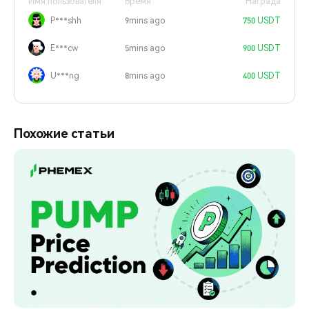
Имя пользователя
Время
Награда
P***shh
9mins ago
750 USDT
E***cw
5mins ago
900 USDT
U***ng
8mins ago
400 USDT
Похожие статьи