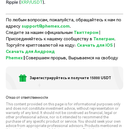
Ripple (
XRP/USDT
).
По любым вопросам, пожалуйста, обращайтесь к нам по
адресу
support@phemex.com
.
Следите за нашим официальным
Твиттером
|
Присоединяйтесь к нашему сообществу в
Телеграм
.
Торгуйте криптовалютой на ходу:
Скачать для iOS
|
Скачать для Андроид
Phemex
|
Совершаем прорыв, Вырываемся на свободу
Зарегистрируйтесь и получите 15000 USDT
Отказ от ответственности
This content provided on this page is for informational purposes only
and does not constitute investment advice, without representation or
warranty of any kind. It should not be construed as financial, legal or
other professional advice, nor is it intended to recommend the
purchase of any specific product or service. You should seek your own
advice from appropriate professional advisors. Products mentioned in