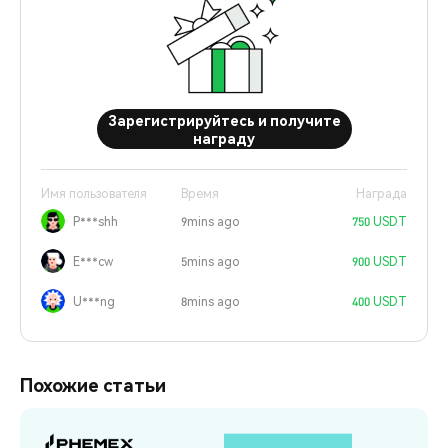
Зарегистрируйтесь и получите
награду
Имя пользователя
Время
Награда
P***shh
9mins ago
750 USDT
E***cw
5mins ago
900 USDT
U***ng
8mins ago
400 USDT
Похожие статьи