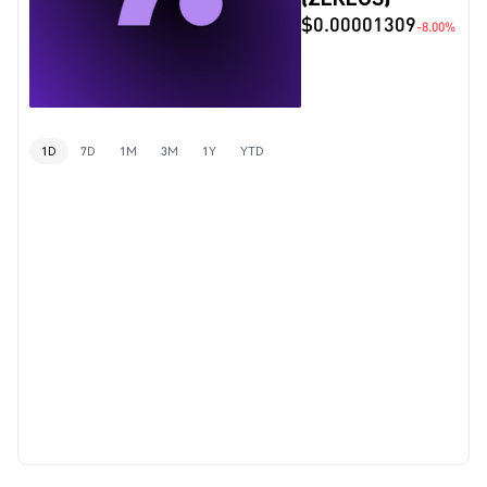
$0.00001309
-8.00%
1D
7D
1M
3M
1Y
YTD