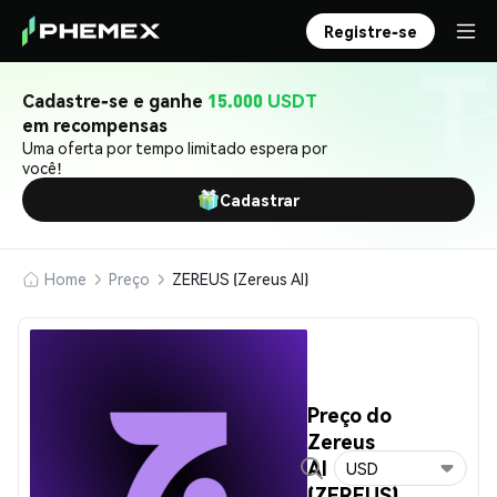
Registre-se
Cadastre-se e ganhe
15.000 USDT
em recompensas
Uma oferta por tempo limitado espera por
você!
Cadastrar
Home
Preço
ZEREUS (Zereus AI)
Preço do
Zereus
AI
USD
(ZEREUS)