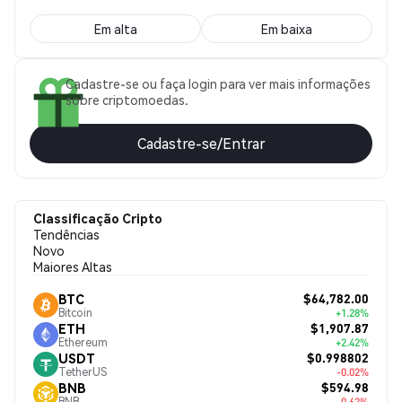
Em alta
Em baixa
Cadastre-se ou faça login para ver mais informações
sobre criptomoedas.
Cadastre-se/Entrar
Classificação Cripto
Tendências
Novo
Maiores Altas
$64,782.00
BTC
Bitcoin
+1.28%
$1,907.87
ETH
Ethereum
+2.42%
$0.998802
USDT
TetherUS
-0.02%
$594.98
BNB
BNB
-0.62%