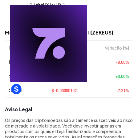
1 ZEREUS to USD
$0.00001309
Movimentos de preço de Zereus AI (ZEREUS)
Período
Variação do Valor
Variação (%)
Hoje
$-0.00000114
-8.00%
7 Dias
+
$0.00
+0.00%
30 Dias
$-0.00000102
-7.21%
Aviso Legal
Os preços das criptomoedas são altamente suscetíveis ao risco
de mercado e à volatilidade. Você deve investir apenas em
produtos com os quais esteja familiarizado e compreenda
totalmente os riscos envolvidos. As informações fornecidas