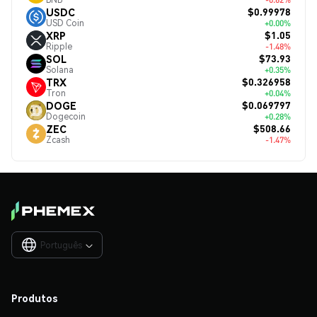
$0.99978
USDC
USD Coin
+0.00%
$1.05
XRP
Ripple
-1.48%
$73.93
SOL
Solana
+0.35%
$0.326958
TRX
Tron
+0.04%
$0.069797
DOGE
Dogecoin
+0.28%
$508.66
ZEC
Zcash
-1.47%
Português

Produtos