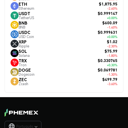
$1,875.95
ETH
Ethereum
-2.60%
$0.999147
USDT
TetherUS
+0.00%
$600.09
BNB
BNB
-1.40%
$0.999631
USDC
USD Coin
+0.00%
$1.02
XRP
Ripple
-2.30%
$75.99
SOL
Solana
-1.80%
$0.330765
TRX
Tron
+0.30%
$0.069781
DOGE
Dogecoin
-1.30%
$499.79
ZEC
Zcash
-3.60%
Português
