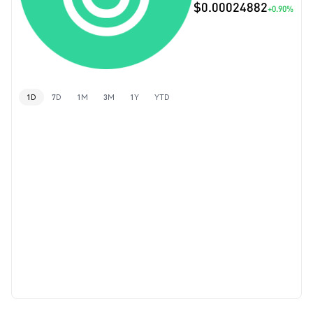
$0.00024882
+0.90%
1D
7D
1M
3M
1Y
YTD