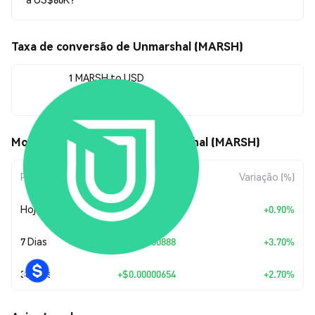
Taxa de conversão de Unmarshal (MARSH)
1 MARSH to USD
$0.00024882
Movimentos de preço de Unmarshal (MARSH)
Período
Variação do Valor
Variação (%)
Hoje
+
$0.00000222
+0.90%
7 Dias
+
$0.00000888
+3.70%
30 Dias
+
$0.00000654
+2.70%