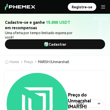
Registre-se
Cadastre-se e ganhe
15.000 USDT
em recompensas
Uma oferta por tempo limitado espera por
você!
Cadastrar
Home
Preço
MARSH (Unmarshal)
Preço do
Unmarshal
USD
(MARSH)