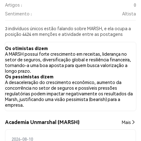
Artigos :
0
Sentimento :
Altista
3 indivíduos únicos estão falando sobre MARSH, e ela ocupa a
posição 4424 em menções e atividade entre as postagens
coletadas. Nas últimas 24 horas, o sentimento em relação a
MARSH em todas as redes sociais foi Altista. Por fim, foram
Os otimistas dizem
publicados 0 artigos de notícias sobre MARSH. No Twitter,
A MARSH possui forte crescimento em receitas, liderança no
100.00% dos tweets apresentaram um sentimento otimista em
setor de seguros, diversificação global e resiliência financeira,
comparação com 0.00% dos tweets com sentimento pessimista
tornando-a uma boa aposta para quem busca valorização a
sobre MARSH. 0.00% dos tweets foram neutros em relação a
longo prazo.
MARSH. Esses sentimentos são baseados em 1 tweets.
Os pessimistas dizem
A desaceleração do crescimento econômico, aumento da
concorrência no setor de seguros e possíveis pressões
regulatórias podem impactar negativamente os resultados da
Marsh, justificando uma visão pessimista (bearish) para a
empresa.
Academia Unmarshal (MARSH)
Mais
2026-08-10