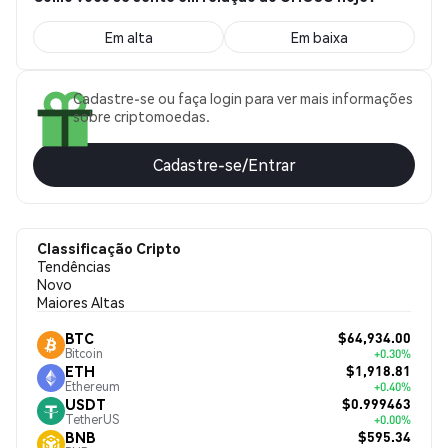
Em alta
Em baixa
Cadastre-se ou faça login para ver mais informações
sobre criptomoedas.
Cadastre-se/Entrar
Classificação Cripto
Tendências
Novo
Maiores Altas
$64,934.00
BTC
Bitcoin
+0.30%
$1,918.81
ETH
Ethereum
+0.40%
$0.999463
USDT
TetherUS
+0.00%
$595.34
BNB