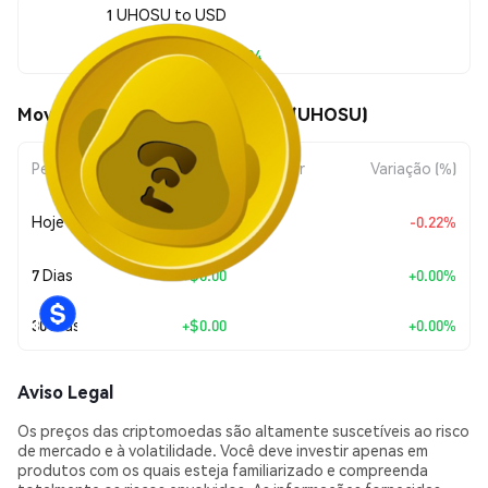
1 UHOSU to USD
$0.0<sub>7</sub>1694
Movimentos de preço de Uhosu (UHOSU)
Período
Variação do Valor
Variação (%)
+
$0.0
3714
Hoje
-0.22%
10
7 Dias
+
$0.00
+0.00%
30 Dias
+
$0.00
+0.00%
Aviso Legal
Os preços das criptomoedas são altamente suscetíveis ao risco
de mercado e à volatilidade. Você deve investir apenas em
produtos com os quais esteja familiarizado e compreenda