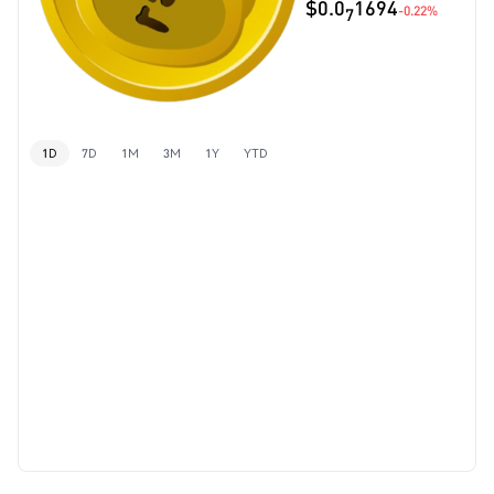
$0.0
1694
-0.22%
7
1D
7D
1M
3M
1Y
YTD