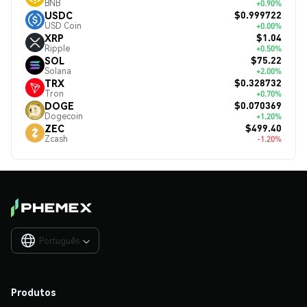
BNB
+0.90%
$0.999722
USDC
USD Coin
+0.00%
$1.04
XRP
Ripple
+0.50%
$75.22
SOL
Solana
+2.00%
$0.328732
TRX
Tron
+0.70%
$0.070369
DOGE
Dogecoin
+1.20%
$499.40
ZEC
Zcash
-1.20%
Português

Produtos