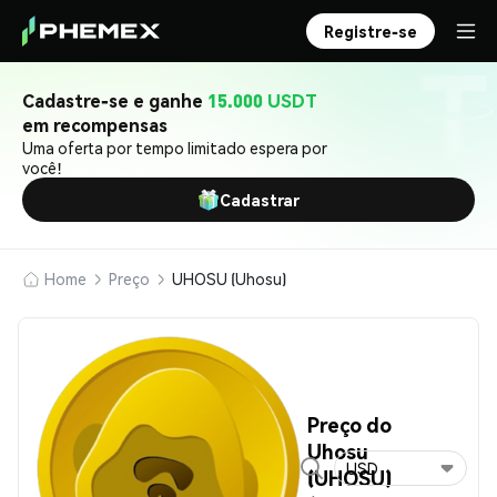
Registre-se
Cadastre-se e ganhe
15.000 USDT
em recompensas
Uma oferta por tempo limitado espera por
você!
Cadastrar
Home
Preço
UHOSU (Uhosu)
Preço do
Uhosu
USD
(UHOSU)