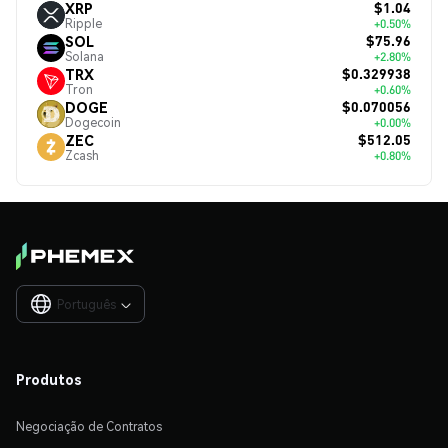
$1.04
XRP
Ripple
+0.50%
$75.96
SOL
Solana
+2.80%
$0.329938
TRX
Tron
+0.60%
$0.070056
DOGE
Dogecoin
+0.00%
$512.05
ZEC
Zcash
+0.80%
Português

Produtos
Negociação de Contratos