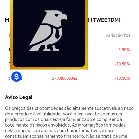
$0.00002915
Movimentos de preço de TweetDM (TWEETDM)
Período
Variação do Valor
Variação (%)
Hoje
$-0.00000056
-1.90%
7 Dias
$-0.00000342
-10.50%
30 Dias
$-0.00000342
-10.50%
Aviso Legal
Os preços das criptomoedas são altamente suscetíveis ao risco
de mercado e à volatilidade. Você deve investir apenas em
produtos com os quais esteja familiarizado e compreenda
totalmente os riscos envolvidos. As informações fornecidas
nesta página são apenas para fins informativos e não
constituem aconselhamento financeiro. Não se trata de uma