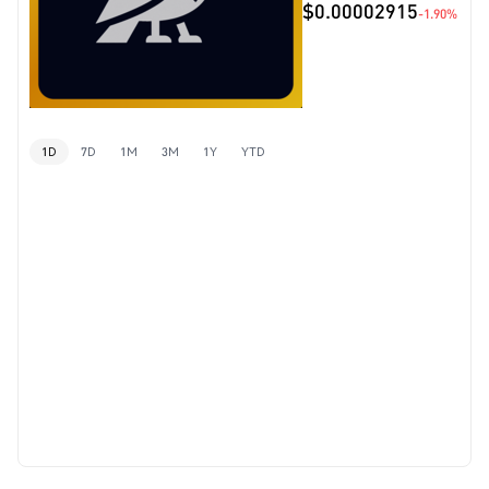
$0.00002915
-1.90%
1D
7D
1M
3M
1Y
YTD