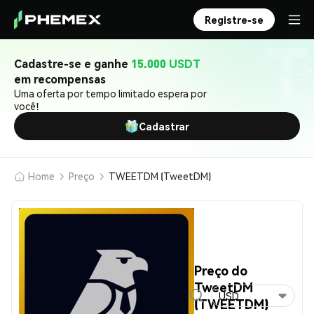
Registre-se
Cadastre-se e ganhe
15.000 USDT
em recompensas
Uma oferta por tempo limitado espera por
você!
Cadastrar
Home
Preço
TWEETDM (TweetDM)
Preço do
TweetDM
USD
(TWEETDM)