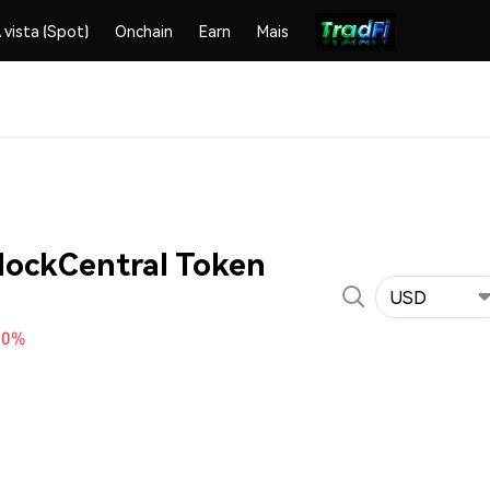
 vista (Spot)
Onchain
Earn
Mais
lockCentral Token
USD
60%