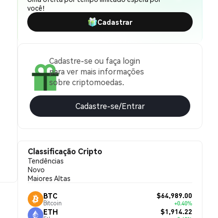
você!
Cadastrar
Cadastre-se ou faça login
para ver mais informações
sobre criptomoedas.
Cadastre-se/Entrar
Classificação Cripto
Tendências
Novo
Maiores Altas
$64,989.00
BTC
Bitcoin
+0.40%
$1,914.22
ETH