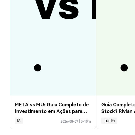
META vs MU: Guia Completo de
Guia Completo
Investimento em Ações para
Stock? Rivian
2026
Explicado
IA
TradFi
2026-08-07
|
5-10m