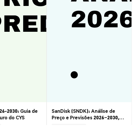
26-2030: Guia de
SanDisk (SNDK): Análise de
turo do CYS
Preço e Previsões 2026–2030,
Vale a Pena?
Insights de Mercado
2026-08-07
|
15-20m
2026-08-06
|
10-15m