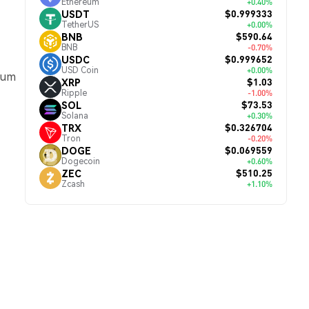
Ethereum
+0.40%
$0.999333
USDT
TetherUS
+0.00%
$590.64
BNB
BNB
-0.70%
$0.999652
USDC
USD Coin
+0.00%
m um
$1.03
XRP
Ripple
-1.00%
$73.53
SOL
Solana
+0.30%
$0.326704
TRX
Tron
-0.20%
$0.069559
DOGE
Dogecoin
+0.60%
$510.25
ZEC
Zcash
+1.10%