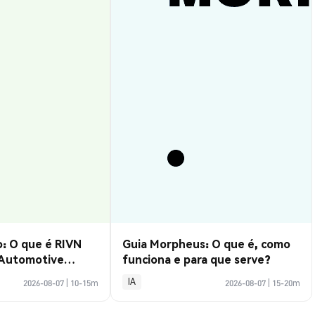
: O que é RIVN
Guia Morpheus: O que é, como
 Automotive
funciona e para que serve?
IA
2026-08-07
|
10-15m
2026-08-07
|
15-20m