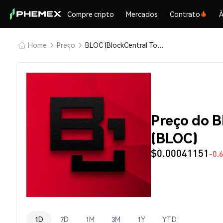
Compre cripto
Mercados
Contrato
À
Home
Preço
BLOC (BlockCentral Token)
Preço do B
(BLOC)
$0.00041151
-0.
1D
7D
1M
3M
1Y
YTD