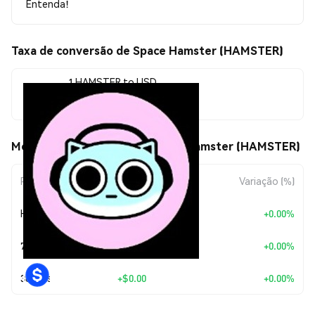
Entenda!
Taxa de conversão de Space Hamster (HAMSTER)
1 HAMSTER to USD
$0.00000068
Movimentos de preço de Space Hamster (HAMSTER)
Período
Variação do Valor
Variação (%)
Hoje
+
$0.00
+0.00%
7 Dias
+
$0.00
+0.00%
30 Dias
+
$0.00
+0.00%