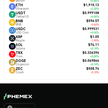
Bitcoin
+0.80%
$1,910.12
ETH
Ethereum
+2.20%
$0.999108
USDT
TetherUS
+0.00%
$596.57
BNB
BNB
-0.60%
$0.999531
USDC
USD Coin
+0.00%
$1.05
XRP
Ripple
-1.90%
$74.11
SOL
Solana
+0.10%
$0.326396
TRX
Tron
+0.00%
$0.069866
DOGE
Dogecoin
+0.10%
$508.74
ZEC
Zcash
-0.10%