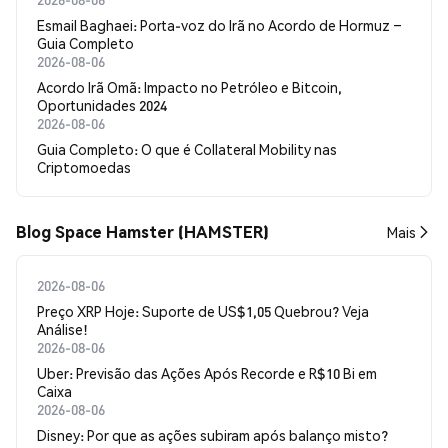
Esmail Baghaei: Porta-voz do Irã no Acordo de Hormuz –
Guia Completo
2026-08-06
Acordo Irã Omã: Impacto no Petróleo e Bitcoin,
Oportunidades 2024
2026-08-06
Guia Completo: O que é Collateral Mobility nas
Criptomoedas
Blog Space Hamster (HAMSTER)
Mais
2026-08-06
Preço XRP Hoje: Suporte de US$1,05 Quebrou? Veja
Análise!
2026-08-06
Uber: Previsão das Ações Após Recorde e R$10 Bi em
Caixa
2026-08-06
Disney: Por que as ações subiram após balanço misto?