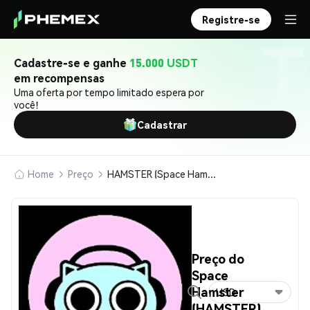
Registre-se
Cadastre-se e ganhe
15.000 USDT
em recompensas
Uma oferta por tempo limitado espera por
você!
Cadastrar
Home
Preço
HAMSTER (Space Hamster)
Preço do
Space
Hamster
USD
(HAMSTER)