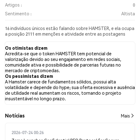
Artigos :
0
Sentimento :
Altista
16 indivíduos únicos estão falando sobre HAMSTER, e ela ocupa
a posição 2111 em menções e atividade entre as postagens
coletadas. Nas últimas 24 horas, o sentimento em relação a
HAMSTER em todas as redes sociais foi Altista. Por fim, foram
Os otimistas dizem
publicados 0 artigos de notícias sobre HAMSTER. No Twitter,
Acredita-se que o token HAMSTER tem potencial de
80.00% dos tweets apresentaram um sentimento otimista em
valorização devido ao seu engajamento em redes sociais,
comparação com 8.00% dos tweets com sentimento pessimista
comunidade ativa e possibilidade de parcerias futuras no
sobre HAMSTER. 12.00% dos tweets foram neutros em relação a
mercado de criptomoedas.
HAMSTER. Esses sentimentos são baseados em 25 tweets.
Os pessimistas dizem
A Hamster carece de fundamentos sólidos, possui alta
volatilidade e depende do hype; sua oferta excessiva e ausência
de utilidade real aumentam os riscos, tornando o projeto
insustentável no longo prazo.
​​Notícias​​
Mais
2026-07-24 00:26