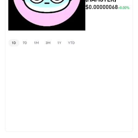
$0.00000068
+0.00%
1D
7D
1M
3M
1Y
YTD