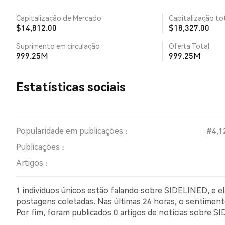
Capitalização de Mercado
Capitalização tot
$14,812.00
$18,327.00
Suprimento em circulação
Oferta Total
999.25M
999.25M
Estatísticas sociais
Popularidade em publicações :
#4,1
Publicações :
Artigos :
1 indivíduos únicos estão falando sobre SIDELINED, e e
postagens coletadas. Nas últimas 24 horas, o sentimento
Por fim, foram publicados 0 artigos de notícias sobre
sentimento otimista em comparação com 0.00% dos twe