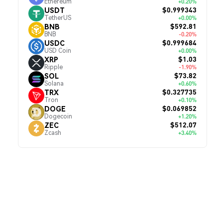
Ethereum
+0.20%
$0.999343
USDT
TetherUS
+0.00%
$592.81
BNB
BNB
-0.20%
$0.999684
USDC
USD Coin
+0.00%
$1.03
XRP
Ripple
-1.90%
$73.82
SOL
Solana
+0.60%
$0.327735
TRX
Tron
+0.10%
$0.069852
DOGE
Dogecoin
+1.20%
$512.07
ZEC
Zcash
+3.40%