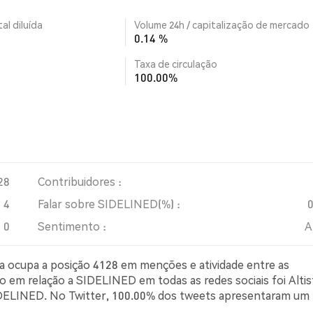
al diluída
Volume 24h / capitalização de mercado
0.14 %
Taxa de circulação
100.00%
28
Contribuidores :
4
Falar sobre SIDELINED(%) :
0
Sentimento :
A
la ocupa a posição 4128 em menções e atividade entre as
 em relação a SIDELINED em todas as redes sociais foi Altis
 SIDELINED. No Twitter, 100.00% dos tweets apresentaram um
ets com sentimento pessimista sobre SIDELINED. 0.00% do