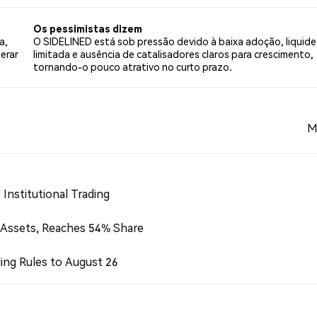
entimentos são baseados em 4 tweets.
Os pessimistas dizem
a,
O SIDELINED está sob pressão devido à baixa adoção, liquide
erar
limitada e ausência de catalisadores claros para crescimento,
tornando-o pouco atrativo no curto prazo.
M
Institutional Trading
 Assets, Reaches 54% Share
ing Rules to August 26