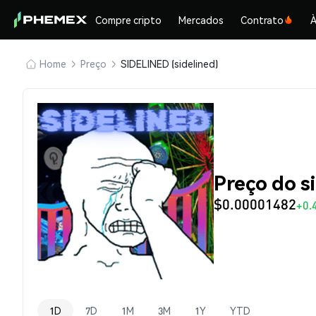
Compre cripto
Mercados
Contrato
À
Home
Preço
SIDELINED (sidelined)
Preço do s
$0.00001482
+0.
1D
7D
1M
3M
1Y
YTD