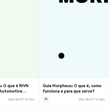
: O que é RIVN
Guia Morpheus: O que é, como
 Automotive
funciona e para que serve?
IA
2026-08-07
|
10-15m
2026-08-07
|
15-20m