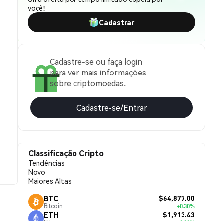
você!
Cadastrar
Cadastre-se ou faça login
para ver mais informações
sobre criptomoedas.
Cadastre-se/Entrar
Classificação Cripto
Tendências
Novo
Maiores Altas
$64,877.00
BTC
Bitcoin
+0.30%
$1,913.43
ETH