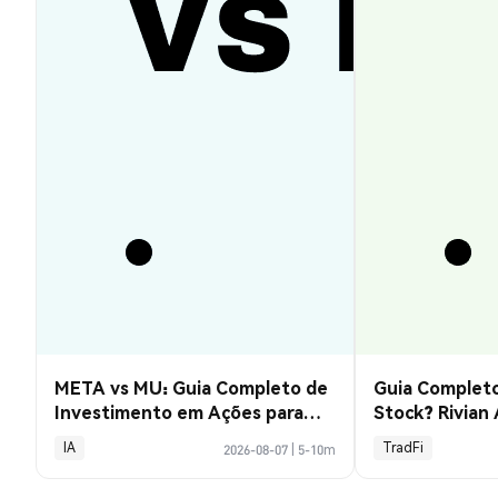
META vs MU: Guia Completo de
Guia Completo
Investimento em Ações para
Stock? Rivian
2026
Explicado
IA
TradFi
2026-08-07
|
5-10m