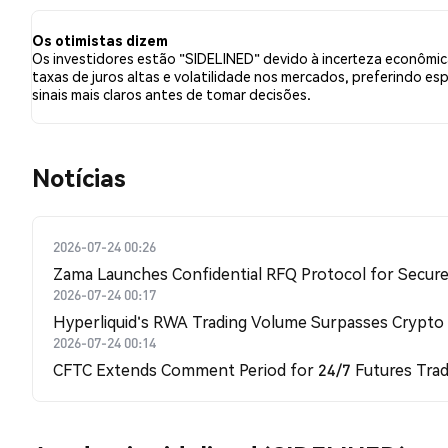
tweets foram neutros em relação a SIDELINED. Esses s
Os otimistas dizem
Os investidores estão "SIDELINED" devido à incerteza econômic
taxas de juros altas e volatilidade nos mercados, preferindo esp
sinais mais claros antes de tomar decisões.
​​Notícias​​
2026-07-24 00:26
Zama Launches Confidential RFQ Protocol for Secure 
2026-07-24 00:17
Hyperliquid's RWA Trading Volume Surpasses Crypto
2026-07-24 00:14
CFTC Extends Comment Period for 24/7 Futures Trad