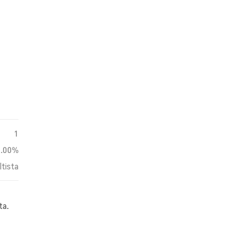
1
0.00%
ltista
ta.
s