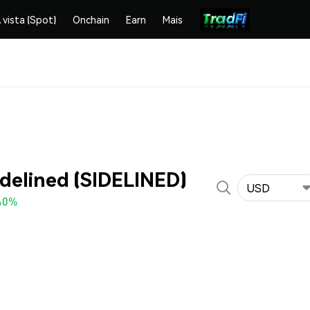
 vista (Spot)
Onchain
Earn
Mais
idelined (SIDELINED)
USD
40%