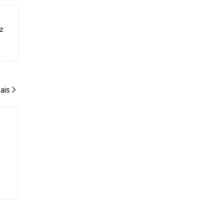
z
ais