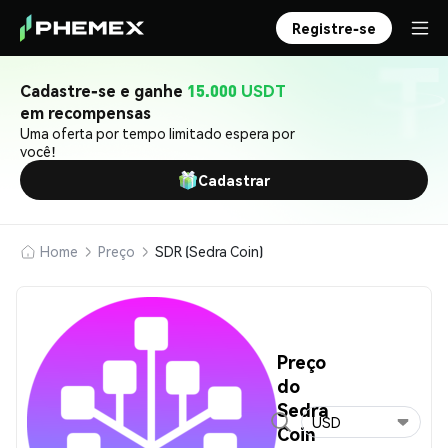
Registre-se
Cadastre-se e ganhe
15.000 USDT
em recompensas
Uma oferta por tempo limitado espera por
você!
Cadastrar
Home
Preço
SDR (Sedra Coin)
Preço
do
Sedra
USD
Coin