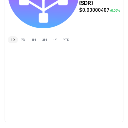
(SDR)
$0.00000407
+0.00%
1D
7D
1M
3M
1Y
YTD