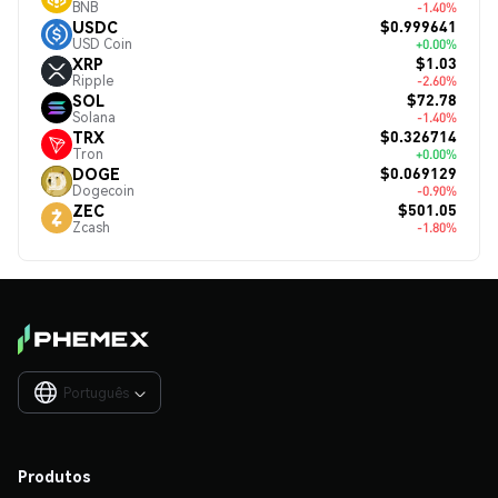
BNB
-1.40%
$0.999641
USDC
USD Coin
+0.00%
$1.03
XRP
Ripple
-2.60%
$72.78
SOL
Solana
-1.40%
$0.326714
TRX
Tron
+0.00%
$0.069129
DOGE
Dogecoin
-0.90%
$501.05
ZEC
Zcash
-1.80%
Português

Produtos