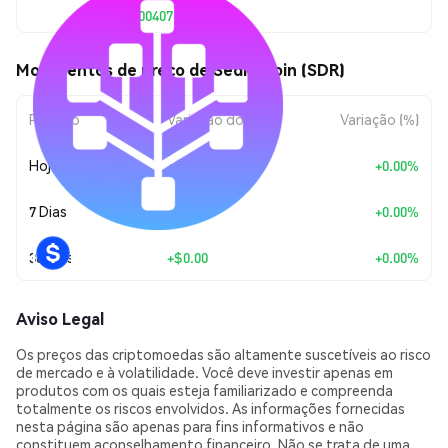
$0.00000407
Movimentos de preço de Sedra Coin (SDR)
Período
Variação do Valor
Variação (%)
Hoje
+
$0.00
+0.00%
7 Dias
+
$0.00
+0.00%
30 Dias
+
$0.00
+0.00%
Aviso Legal
Os preços das criptomoedas são altamente suscetíveis ao risco
de mercado e à volatilidade. Você deve investir apenas em
produtos com os quais esteja familiarizado e compreenda
totalmente os riscos envolvidos. As informações fornecidas
nesta página são apenas para fins informativos e não
constituem aconselhamento financeiro. Não se trata de uma