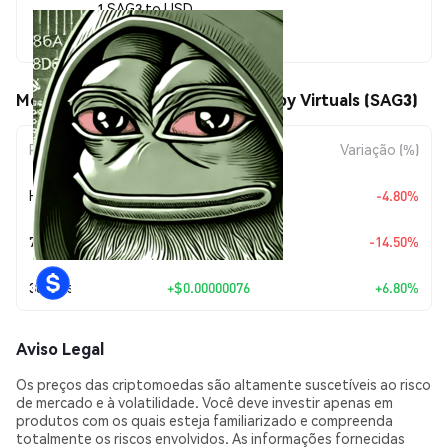
1 SAG3 to USD
$0.00001189
Movimentos de preço de SAG3.ai by Virtuals (SAG3)
Período
Variação do Valor
Variação (%)
Hoje
$-0.0000006
-4.80%
7 Dias
$-0.00000202
-14.50%
30 Dias
+
$0.00000076
+6.80%
Aviso Legal
Os preços das criptomoedas são altamente suscetíveis ao risco
de mercado e à volatilidade. Você deve investir apenas em
produtos com os quais esteja familiarizado e compreenda
totalmente os riscos envolvidos. As informações fornecidas