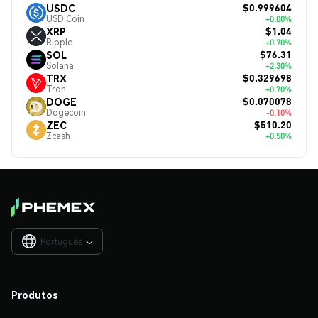
$0.999604
USDC
USD Coin
+0.00%
$1.04
XRP
Ripple
+0.70%
$76.31
SOL
Solana
+2.30%
$0.329698
TRX
Tron
+0.70%
$0.070078
DOGE
Dogecoin
-0.10%
$510.20
ZEC
Zcash
+0.50%
Português

Produtos