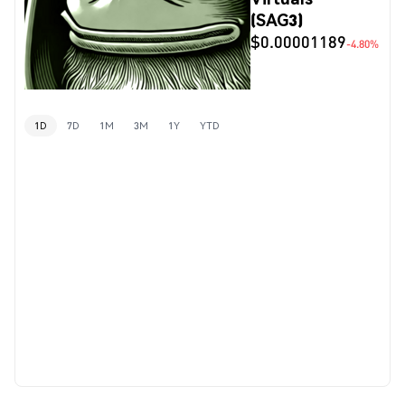
(SAG3)
$0.00001189
-4.80%
1D
7D
1M
3M
1Y
YTD