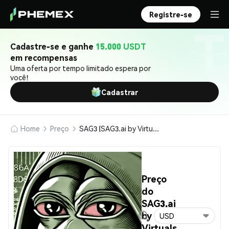
Registre-se
Cadastre-se e ganhe
15.000 USDT
em recompensas
Uma oferta por tempo limitado espera por
você!
Cadastrar
Home
Preço
SAG3 (SAG3.ai by Virtuals)
Preço
do
SAG3.ai
by
USD
Virtuals